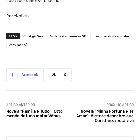
busca pelo amor verdadeiro.
RedeNoticia
TAGS
Contigo Sim
Noticia das novelas SBT
resumo dos capítulos
vem por aí
Facebook
X
ARTIGO ANTERIOR
PRÓXIMO ARTIGO
Novela “Família é Tudo”: Otto
Novela “Minha Fortuna é Te
manda Netuno matar Vênus
Amar”: Vicente descobre que
Constanza está viva