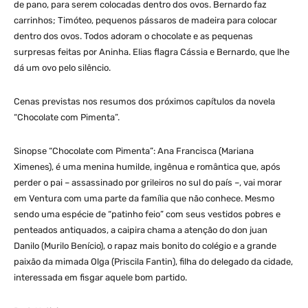
de pano, para serem colocadas dentro dos ovos. Bernardo faz
carrinhos; Timóteo, pequenos pássaros de madeira para colocar
dentro dos ovos. Todos adoram o chocolate e as pequenas
surpresas feitas por Aninha. Elias flagra Cássia e Bernardo, que lhe
dá um ovo pelo silêncio.
Cenas previstas nos resumos dos próximos capítulos da novela
“Chocolate com Pimenta”.
Sinopse “Chocolate com Pimenta”: Ana Francisca (Mariana
Ximenes), é uma menina humilde, ingênua e romântica que, após
perder o pai – assassinado por grileiros no sul do país –, vai morar
em Ventura com uma parte da família que não conhece. Mesmo
sendo uma espécie de “patinho feio” com seus vestidos pobres e
penteados antiquados, a caipira chama a atenção do don juan
Danilo (Murilo Benício), o rapaz mais bonito do colégio e a grande
paixão da mimada Olga (Priscila Fantin), filha do delegado da cidade,
interessada em fisgar aquele bom partido.