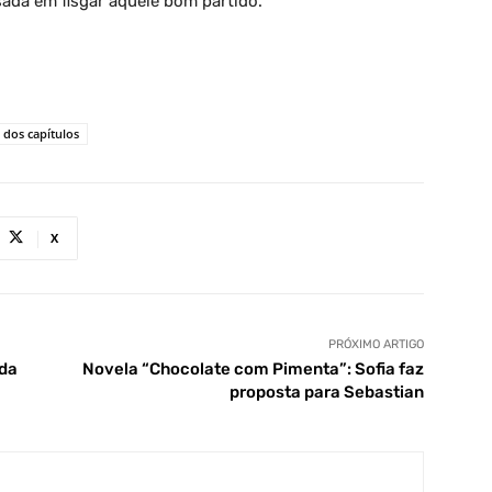
ssada em fisgar aquele bom partido.
dos capítulos
X
PRÓXIMO ARTIGO
 da
Novela “Chocolate com Pimenta”: Sofia faz
proposta para Sebastian