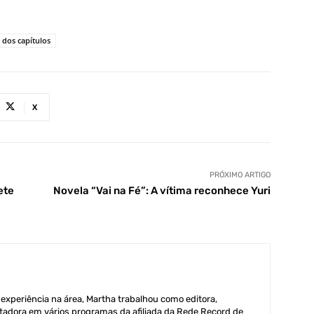
dos capítulos
X
PRÓXIMO ARTIGO
ete
Novela “Vai na Fé”: A vítima reconhece Yuri
xperiência na área, Martha trabalhou como editora,
adora em vários programas da afiliada da Rede Record de