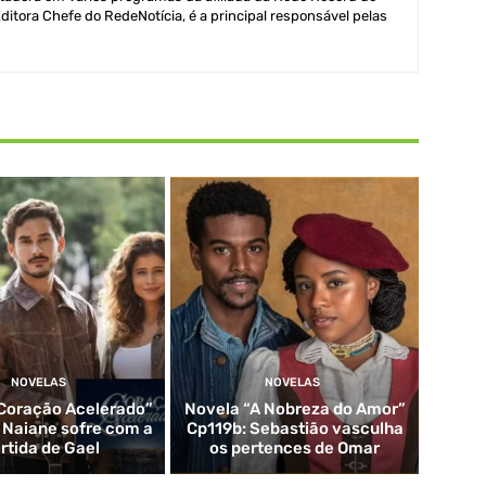
itora Chefe do RedeNotícia, é a principal responsável pelas
NOVELAS
NOVELAS
Coração Acelerado”
Novela “A Nobreza do Amor”
: Naiane sofre com a
Cp119b: Sebastião vasculha
rtida de Gael
os pertences de Omar