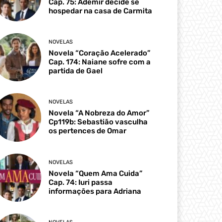
Cap. 75: Ademir decide se
hospedar na casa de Carmita
NOVELAS
Novela “Coração Acelerado”
Cap. 174: Naiane sofre com a
partida de Gael
NOVELAS
Novela “A Nobreza do Amor”
Cp119b: Sebastião vasculha
os pertences de Omar
NOVELAS
Novela “Quem Ama Cuida”
Cap. 74: Iuri passa
informações para Adriana