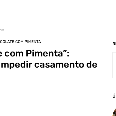
nta
COLATE COM PIMENTA
R
e com Pimenta”:
impedir casamento de
Ú