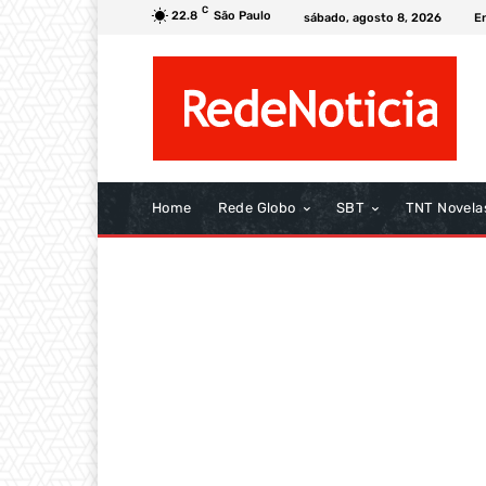
C
22.8
São Paulo
sábado, agosto 8, 2026
E
Home
Rede Globo
SBT
TNT Novela