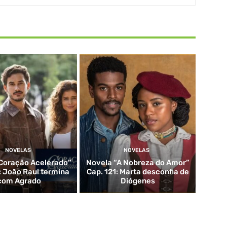
NOVELAS
NOVELAS
Coração Acelerado”
Novela “A Nobreza do Amor”
: João Raul termina
Cap. 121: Marta desconfia de
com Agrado
Diógenes