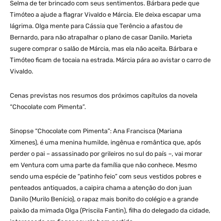
Selma de ter brincado com seus sentimentos. Bárbara pede que
Timóteo a ajude a flagrar Vivaldo e Márcia. Ele deixa escapar uma
lágrima. Olga mente para Cássia que Terêncio a afastou de
Bernardo, para não atrapalhar o plano de casar Danilo. Marieta
sugere comprar o salão de Márcia, mas ela não aceita. Bárbara e
Timóteo ficam de tocaia na estrada. Márcia pára ao avistar o carro de
Vivaldo.
Cenas previstas nos resumos dos próximos capítulos da novela
“Chocolate com Pimenta”.
Sinopse “Chocolate com Pimenta”: Ana Francisca (Mariana
Ximenes), é uma menina humilde, ingênua e romântica que, após
perder o pai – assassinado por grileiros no sul do país –, vai morar
em Ventura com uma parte da família que não conhece. Mesmo
sendo uma espécie de “patinho feio” com seus vestidos pobres e
penteados antiquados, a caipira chama a atenção do don juan
Danilo (Murilo Benício), o rapaz mais bonito do colégio e a grande
paixão da mimada Olga (Priscila Fantin), filha do delegado da cidade,