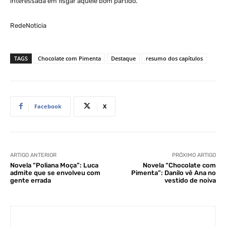
interessada em fisgar aquele bom partido.
RedeNoticia
TAGS
Chocolate com Pimenta
Destaque
resumo dos capítulos
Facebook
X
ARTIGO ANTERIOR
PRÓXIMO ARTIGO
Novela “Poliana Moça”: Luca
Novela “Chocolate com
admite que se envolveu com
Pimenta”: Danilo vê Ana no
gente errada
vestido de noiva