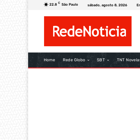
C
22.8
São Paulo
sábado, agosto 8, 2026
E
Home
Rede Globo
SBT
TNT Novela