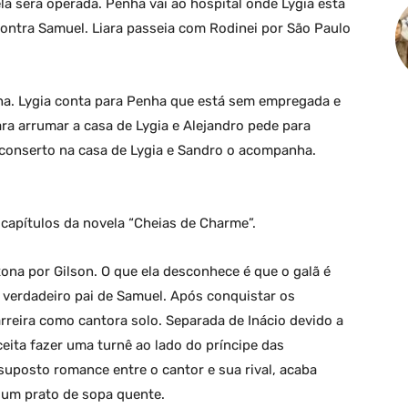
ela será operada. Penha vai ao hospital onde Lygia está
contra Samuel. Liara passeia com Rodinei por São Paulo
ha. Lygia conta para Penha que está sem empregada e
ara arrumar a casa de Lygia e Alejandro pede para
 conserto na casa de Lygia e Sandro o acompanha.
capítulos da novela “Cheias de Charme”.
ona por Gilson. O que ela desconhece é que o galã é
 verdadeiro pai de Samuel. Após conquistar os
arreira como cantora solo. Separada de Inácio devido a
eita fazer uma turnê ao lado do príncipe das
uposto romance entre o cantor e sua rival, acaba
r um prato de sopa quente.