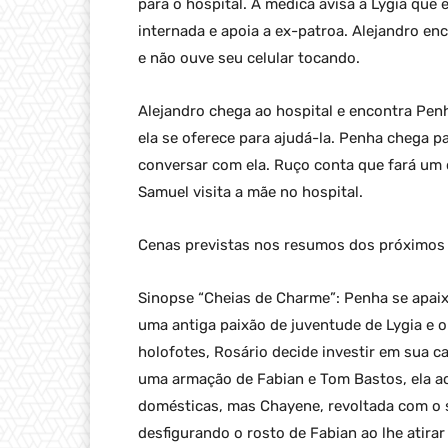
para o hospital. A médica avisa a Lygia que 
internada e apoia a ex-patroa. Alejandro en
e não ouve seu celular tocando.
Alejandro chega ao hospital e encontra Pen
ela se oferece para ajudá-la. Penha chega p
conversar com ela. Ruço conta que fará um
Samuel visita a mãe no hospital.
Cenas previstas nos resumos dos próximos 
Sinopse “Cheias de Charme”: Penha se apaix
uma antiga paixão de juventude de Lygia e o
holofotes, Rosário decide investir em sua c
uma armação de Fabian e Tom Bastos, ela ac
domésticas, mas Chayene, revoltada com o s
desfigurando o rosto de Fabian ao lhe atira