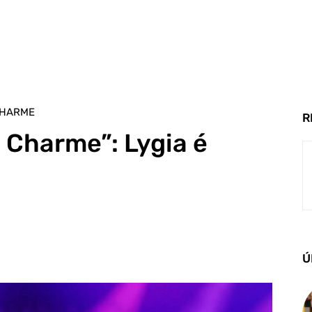
CHARME
R
 Charme”: Lygia é
Ú