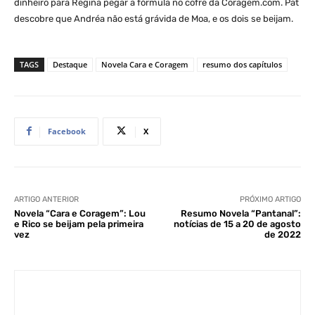
dinheiro para Regina pegar a fórmula no cofre da Coragem.com. Pat
descobre que Andréa não está grávida de Moa, e os dois se beijam.
TAGS
Destaque
Novela Cara e Coragem
resumo dos capítulos
Facebook
X
ARTIGO ANTERIOR
PRÓXIMO ARTIGO
Novela “Cara e Coragem”: Lou
Resumo Novela “Pantanal”:
e Rico se beijam pela primeira
notícias de 15 a 20 de agosto
vez
de 2022