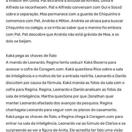
a investir em Olívia. Pat estranha a atitude de Alfredo. Olívia e
Alfredo se reconhecem. Pat e Alfredo conversam com Gui e Sossô
sobre a separação. Moa permanece com a guarda de Chiquinho e
comemora com Pat, Andréa e Milton. Andréa se atrasa para buscar
Chiquinho no colégio, e se irrita ao saber que o menino foi embora
com Pat. Pat descobre que Andréa não está grávida de Moa, e os
dois se beijam.
Kaká pega as chaves de Ítalo
A mando de Leonardo, Regina tenta seduzir Kaká Bezerra para
acessar o cofre da Coragem.com. Kaká questiona Rico sobre a sala
de inteligência e o motivo de ter a entrada restrita. Leonardo e Danilo
discutem por causa da fórmula. Kaká manda as fotos da sala com o
cofre para Regina. Regina, Leonardo e Danilo analisam as fotos da
sala de inteligência. Martha questiona por que Jonathan quer
manter Leonardo afastado dos avanços da pesquisa. Regina
chantageia Leonardo para seguir com os planos do casamento.
Kaká pega as chaves de Ítalo, e Regina chega à Coragem.com para
entrar na sala da inteligência. Leonardo vai ao túmulo de Clarice e se
surpreende ao ver a figura de Anita. Ele acredita ter tido uma visão