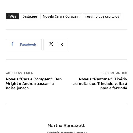
TAGS
Destaque
Novela Cara e Coragem
resumo dos capítulos
Facebook
X
ARTIGO ANTERIOR
PRÓXIMO ARTIGO
Novela “Cara e Coragem”: Bob
Novela “Pantanal”: Tibério
Wright e Andrea passam a
acredita que Trindade voltará
noite juntos
para a fazenda
Martha Ramazotti
https://redenoticia.com.br