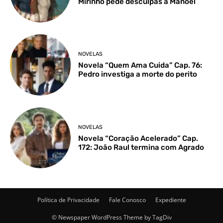
Mirinho pede desculpas a Manoel
NOVELAS
Novela “Quem Ama Cuida” Cap. 76:
Pedro investiga a morte do perito
NOVELAS
Novela “Coração Acelerado” Cap.
172: João Raul termina com Agrado
Política de Privacidade
Fale Conosco
Expediente
© Newspaper WordPress Theme by TagDiv