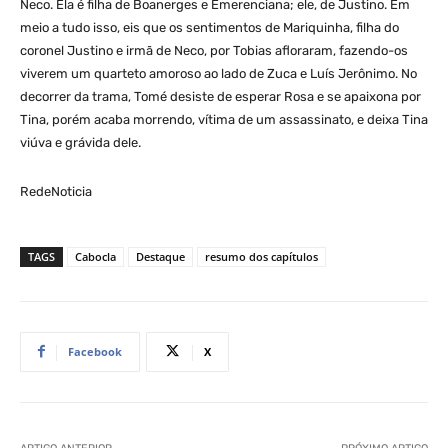
Neco. Ela é filha de Boanerges e Emerenciana; ele, de Justino. Em
meio a tudo isso, eis que os sentimentos de Mariquinha, filha do
coronel Justino e irmã de Neco, por Tobias afloraram, fazendo-os
viverem um quarteto amoroso ao lado de Zuca e Luís Jerônimo. No
decorrer da trama, Tomé desiste de esperar Rosa e se apaixona por
Tina, porém acaba morrendo, vítima de um assassinato, e deixa Tina
viúva e grávida dele.
RedeNoticia
TAGS
Cabocla
Destaque
resumo dos capítulos
Facebook
X