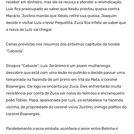
receber em dinheiro, mas ele se recusa a atender a reivindicação.
Luís fica preocupado ao saber que Xexéu prestou queixa contra
Macário. Justino manda que Xexéu retire sua queixa. Joaquim
decide ir visitar Luís e levar Pequetita. Zuca fica infeliz ao saber que
a noiva de Luís vai chegar.
Cenas previstas nos resumos dos próximos capítulos da novela
“Cabocla”.
Sinopse “Cabocla”: Luís Jerônimo é um jovem mulherengo,
descobre que está com uma lesão no pulmão e decide passar uma
temporada na fazenda de um primo em Vila da Mata, o coronel
Boanerges. Ele logo se encanta por Zuca. Eles enfrentarão muita
resistência por conta de Zuca ser noiva do teimoso e encrenqueiro
peão Tobias. Pepa, apaixonada por Luís, se estabelece na fazenda
vizinha, de propriedade do coronel viúvo Justino, inimigo político do
coronel Boanerges.
Paralelamente a esse embate, acontece o amor entre Belinha e