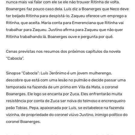
nunca mais vai falar com ele se ele não trouxer Ritinha de volta.
Boanerges faz pouco caso dela. Luís diz a Boanerges que Neco deve
ter beijado Ritinha para despistá-lo. Zaqueu oferece um emprego a
Ritinha, que aceita. Maria conta para Emerenciana que Ritinha vai
trabalhar para Zaqueu. Justino afirma para Zaqueu que não quer
Ritinha trabalhando lá. Boanerges ouve e pergunta por quê.
Cenas previstas nos resumos dos próximos capítulos da novela
“Cabocla”.
Sinopse “Cabocla”: Luís Jerônimo é um jovem mulherengo,
descobre que está com uma lesão no pulmão e decide passar uma
temporada na fazenda de um primo em Vila da Mata, o coronel
Boanerges. Ele logo se encanta por Zuca. Eles enfrentarão muita
resistência por conta de Zuca ser noiva do teimoso e encrenqueiro
peão Tobias. Pepa, apaixonada por Luís, se estabelece na fazenda
vizinha, de propriedade do coronel viúvo Justino, inimigo político do
coronel Boanerges.