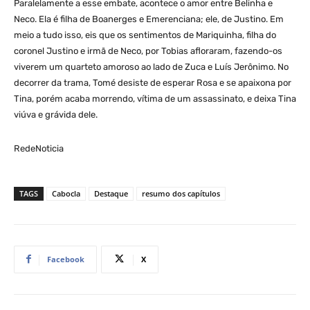
Paralelamente a esse embate, acontece o amor entre Belinha e
Neco. Ela é filha de Boanerges e Emerenciana; ele, de Justino. Em
meio a tudo isso, eis que os sentimentos de Mariquinha, filha do
coronel Justino e irmã de Neco, por Tobias afloraram, fazendo-os
viverem um quarteto amoroso ao lado de Zuca e Luís Jerônimo. No
decorrer da trama, Tomé desiste de esperar Rosa e se apaixona por
Tina, porém acaba morrendo, vítima de um assassinato, e deixa Tina
viúva e grávida dele.
RedeNoticia
TAGS
Cabocla
Destaque
resumo dos capítulos
Facebook
X