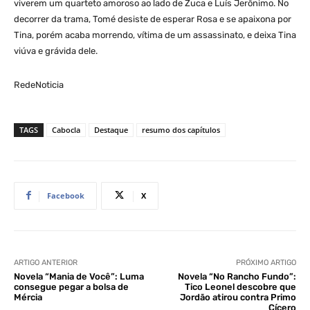
viverem um quarteto amoroso ao lado de Zuca e Luís Jerônimo. No
decorrer da trama, Tomé desiste de esperar Rosa e se apaixona por
Tina, porém acaba morrendo, vítima de um assassinato, e deixa Tina
viúva e grávida dele.
RedeNoticia
TAGS
Cabocla
Destaque
resumo dos capítulos
Facebook
X
ARTIGO ANTERIOR
PRÓXIMO ARTIGO
Novela “Mania de Você”: Luma
Novela “No Rancho Fundo”:
consegue pegar a bolsa de
Tico Leonel descobre que
Mércia
Jordão atirou contra Primo
Cícero