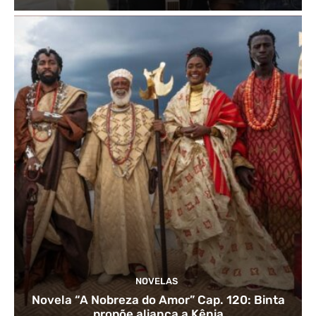
NOVELAS
Novela “A Nobreza do Amor” Cap. 120: Binta
propõe aliança a Kênia