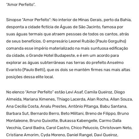
“Amor Perfeito”.
Sinopse “Amor Perfeito”: No interior de Minas Gerais, perto da Bahia,
desponta a cidade fictícia de Águas de São Jacinto, famosa por
suas águas termais que atraem pessoas de todos os cantos, atrás
de seus benefícios. O empresário Leonel Rubião (Paulo Gorgulho)
comanda esse império materializado na mais suntuosa edificação
da cidade, o Grande Hotel Budapeste, e é em um acordo para
explorar as águas subterrâneas nas terras do prefeito Anselmo
Evaristo (Paulo Betti), que os dois se mantém firmes nas mais altas
posições dessa elite local.
No elenco “Amor Perfeito” estão Levi Asaf, Camila Queiroz, Diogo
Almeida, Mariana Ximenes, Thiago Lacerda, Alan Rocha, Allan Souza,
Ana Cecília Costa, Analu Prestes, Antônio Pitanga, Babu Santana,
Barbara Sut, Bernardo Berro, Beto Militani, Breno de Filippo, Bruno
Montaleone, Bruno Quixotte, Bukassa Kabengelle, Carmo Dalla
Vecchia, Carol Badra, Carol Castro, Chico Peluccio, Christovam Neto,
Cristiane Amorim, Cyda Moreno, Daniel Rangel, Davi Queiroz,