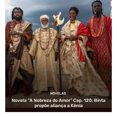
NOVELAS
Novela “A Nobreza do Amor” Cap. 120: Binta
propõe aliança a Kênia