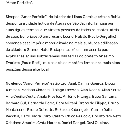
“Amor Perfeito”.
Sinopse “Amor Perfeito”: No interior de Minas Gerais, perto da Bahia,
desponta a cidade fictícia de Águas de São Jacinto, famosa por
suas águas termais que atraem pessoas de todos os cantos, atrás
de seus benefícios. O empresário Leonel Rubião (Paulo Gorgulho)
comanda esse império materializado na mais suntuosa edificação
da cidade, o Grande Hotel Budapeste, e é em um acordo para
explorar as águas subterrâneas nas terras do prefeito Anselmo
Evaristo (Paulo Betti), que os dois se mantém firmes nas mais altas
posições dessa elite local.
No elenco “Amor Perfeito” estão Levi Asaf, Camila Queiroz, Diogo
Almeida, Mariana Ximenes, Thiago Lacerda, Alan Rocha, Allan Souza,
Ana Cecília Costa, Analu Prestes, Antônio Pitanga, Babu Santana,
Barbara Sut, Bernardo Berro, Beto Militani, Breno de Filippo, Bruno
Montaleone, Bruno Quixotte, Bukassa Kabengelle, Carmo Dalla
Vecchia, Carol Badra, Carol Castro, Chico Peluccio, Christovam Neto,
Cristiane Amorim, Cyda Moreno, Daniel Rangel, Davi Queiroz,