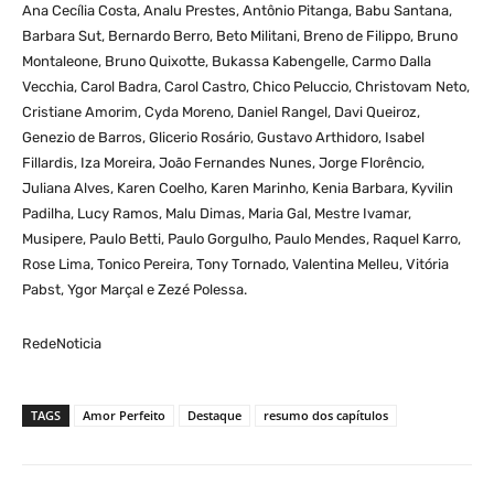
Ana Cecília Costa, Analu Prestes, Antônio Pitanga, Babu Santana,
Barbara Sut, Bernardo Berro, Beto Militani, Breno de Filippo, Bruno
Montaleone, Bruno Quixotte, Bukassa Kabengelle, Carmo Dalla
Vecchia, Carol Badra, Carol Castro, Chico Peluccio, Christovam Neto,
Cristiane Amorim, Cyda Moreno, Daniel Rangel, Davi Queiroz,
Genezio de Barros, Glicerio Rosário, Gustavo Arthidoro, Isabel
Fillardis, Iza Moreira, João Fernandes Nunes, Jorge Florêncio,
Juliana Alves, Karen Coelho, Karen Marinho, Kenia Barbara, Kyvilin
Padilha, Lucy Ramos, Malu Dimas, Maria Gal, Mestre Ivamar,
Musipere, Paulo Betti, Paulo Gorgulho, Paulo Mendes, Raquel Karro,
Rose Lima, Tonico Pereira, Tony Tornado, Valentina Melleu, Vitória
Pabst, Ygor Marçal e Zezé Polessa.
RedeNoticia
TAGS
Amor Perfeito
Destaque
resumo dos capítulos