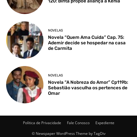
120: Binta propõe aliança a Kênia
NOVELAS
Novela “Quem Ama Cuida” Cap. 75:
Ademir decide se hospedar na casa
de Carmita
NOVELAS
Novela “A Nobreza do Amor” Cp119b:
Sebastião vasculha os pertences de
Omar
Política de Privacidade
Fale Conosco
Expediente
© Newspaper WordPress Theme by TagDiv