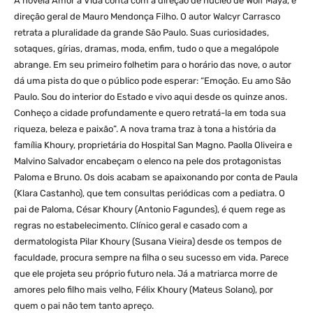
A novela Amor à Vida conta com a direção de núcleo de Wolf Maya, e
direção geral de Mauro Mendonça Filho. O autor Walcyr Carrasco
retrata a pluralidade da grande São Paulo. Suas curiosidades,
sotaques, gírias, dramas, moda, enfim, tudo o que a megalópole
abrange. Em seu primeiro folhetim para o horário das nove, o autor
dá uma pista do que o público pode esperar: “Emoção. Eu amo São
Paulo. Sou do interior do Estado e vivo aqui desde os quinze anos.
Conheço a cidade profundamente e quero retratá-la em toda sua
riqueza, beleza e paixão”. A nova trama traz à tona a história da
família Khoury, proprietária do Hospital San Magno. Paolla Oliveira e
Malvino Salvador encabeçam o elenco na pele dos protagonistas
Paloma e Bruno. Os dois acabam se apaixonando por conta de Paula
(Klara Castanho), que tem consultas periódicas com a pediatra. O
pai de Paloma, César Khoury (Antonio Fagundes), é quem rege as
regras no estabelecimento. Clínico geral e casado com a
dermatologista Pilar Khoury (Susana Vieira) desde os tempos de
faculdade, procura sempre na filha o seu sucesso em vida. Parece
que ele projeta seu próprio futuro nela. Já a matriarca morre de
amores pelo filho mais velho, Félix Khoury (Mateus Solano), por
quem o pai não tem tanto apreço.