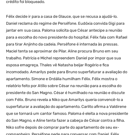
crédito foi bloqueado.
Félix decide ir para a casa de Glauce, que se recusa a ajudá-lo.
Daniel reclama do regime de Perséfone. Eudóxia convida Gigi para
jantar em sua casa. Paloma solicita que César antecipe a reunião
para a escolha do novo presidente do hospital. Félix fala com Rafael
para tirar Anjinho da cadeia. Perséfone é internada às pressas.
Maciel tenta se aproximar de Pilar. Aline procura Bruno em seu
trabalho. Patrícia e Michel repreendem Daniel por impor que sua
esposa emagreça. Thales vê Natasha beijar Rogério e fica
incomodado. Amarilys pede para Bruno superfaturar a avaliação do
apartamento. Simone e Ordália humilham Félix. Félix mostra o
relatório feito por Atílio sobre César na reunião para a escolha do
presidente do San Magno. César é humilhado na reunião e discute
com Félix. Bruno revela a Niko que Amarilys queria convencê-lo a
superfaturar a avaliação do apartamento. Carlito afirma a Valdirene
que se tornará um cantor famoso. Paloma é eleita a nova presidente
do San Magno, e Aline tenta fazer a cabeça de César contra a filha.
Niko sofre depois de comprar parte do apartamento de seu ex-
companheiro. Perséfone pede para conversar com Daniel. Félix