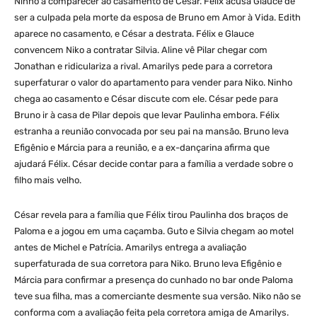
Ninho a comparecer ao casamento de César. Félix acusa Glauce de
ser a culpada pela morte da esposa de Bruno em Amor à Vida. Edith
aparece no casamento, e César a destrata. Félix e Glauce
convencem Niko a contratar Silvia. Aline vê Pilar chegar com
Jonathan e ridiculariza a rival. Amarilys pede para a corretora
superfaturar o valor do apartamento para vender para Niko. Ninho
chega ao casamento e César discute com ele. César pede para
Bruno ir à casa de Pilar depois que levar Paulinha embora. Félix
estranha a reunião convocada por seu pai na mansão. Bruno leva
Efigênio e Márcia para a reunião, e a ex-dançarina afirma que
ajudará Félix. César decide contar para a família a verdade sobre o
filho mais velho.
César revela para a família que Félix tirou Paulinha dos braços de
Paloma e a jogou em uma caçamba. Guto e Silvia chegam ao motel
antes de Michel e Patrícia. Amarilys entrega a avaliação
superfaturada de sua corretora para Niko. Bruno leva Efigênio e
Márcia para confirmar a presença do cunhado no bar onde Paloma
teve sua filha, mas a comerciante desmente sua versão. Niko não se
conforma com a avaliação feita pela corretora amiga de Amarilys.