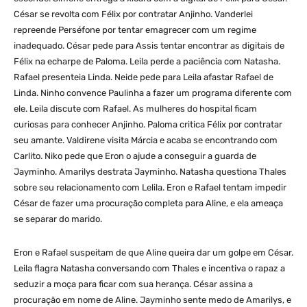
César se revolta com Félix por contratar Anjinho. Vanderlei
repreende Perséfone por tentar emagrecer com um regime
inadequado. César pede para Assis tentar encontrar as digitais de
Félix na echarpe de Paloma. Leila perde a paciência com Natasha.
Rafael presenteia Linda. Neide pede para Leila afastar Rafael de
Linda. Ninho convence Paulinha a fazer um programa diferente com
ele. Leila discute com Rafael. As mulheres do hospital ficam
curiosas para conhecer Anjinho. Paloma critica Félix por contratar
seu amante. Valdirene visita Márcia e acaba se encontrando com
Carlito. Niko pede que Eron o ajude a conseguir a guarda de
Jayminho. Amarilys destrata Jayminho. Natasha questiona Thales
sobre seu relacionamento com Lelila. Eron e Rafael tentam impedir
César de fazer uma procuração completa para Aline, e ela ameaça
se separar do marido.
Eron e Rafael suspeitam de que Aline queira dar um golpe em César.
Leila flagra Natasha conversando com Thales e incentiva o rapaz a
seduzir a moça para ficar com sua herança. César assina a
procuração em nome de Aline. Jayminho sente medo de Amarilys, e