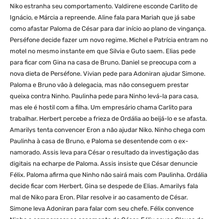
Niko estranha seu comportamento. Valdirene esconde Carlito de
Ignácio, e Márcia a repreende. Aline fala para Mariah que já sabe
como afastar Paloma de César para dar início ao plano de vingança.
Perséfone decide fazer um novo regime. Michel e Patrícia entram no
motel no mesmo instante em que Silvia e Guto saem. Elias pede
para ficar com Gina na casa de Bruno. Daniel se preocupa com a
nova dieta de Perséfone. Vivian pede para Adoniran ajudar Simone.
Paloma e Bruno vão à delegacia, mas não conseguem prestar
queixa contra Ninho. Paulinha pede para Ninho levá-la para casa,
mas ele é hostil com a filha. Um empresário chama Carlito para
trabalhar. Herbert percebe a frieza de Ordália ao beijá-lo e se afasta.
Amarilys tenta convencer Eron a não ajudar Niko. Ninho chega com
Paulinha à casa de Bruno, e Paloma se desentende com o ex-
namorado. Assis leva para César o resultado da investigação das
digitais na echarpe de Paloma. Assis insiste que César denuncie
Félix. Paloma afirma que Ninho não sairá mais com Paulinha. Ordália
decide ficar com Herbert. Gina se despede de Elias. Amarilys fala
mal de Niko para Eron. Pilar resolve ir ao casamento de César.
Simone leva Adoniran para falar com seu chefe. Félix convence