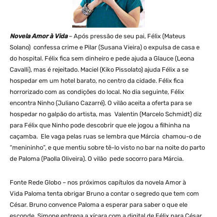
Novela Amor à Vida
–
Após pressão de seu pai, Félix (Mateus
Solano) confessa crime e Pilar (Susana Vieira) o expulsa de casa e
do hospital. Félix fica sem dinheiro e pede ajuda a Glauce (Leona
Cavalli), mas é rejeitado. Maciel (Kiko Pissolato) ajuda Félix a se
hospedar em um hotel barato, no centro da cidade. Félix fica
horrorizado com as condições do local. No dia seguinte, Félix
encontra Ninho (Juliano Cazarré). O vilão aceita a oferta para se
hospedar no galpão do artista, mas Valentin (Marcelo Schmidt) diz
para Félix que Ninho pode descobrir que ele jogou a filhinha na
caçamba. Ele vaga pelas ruas se lembra que Márcia chamou-o de
“menininho”, e que mentiu sobre tê-lo visto no bar na noite do parto
de Paloma (Paolla Oliveira). O vilão pede socorro para Márcia.
Fonte Rede Globo – nos próximos capítulos da novela Amor à
Vida Paloma tenta obrigar Bruno a contar o segredo que tem com
César. Bruno convence Paloma a esperar para saber o que ele
esconde. Simone entrega a xícara com a digital de Félix para César.