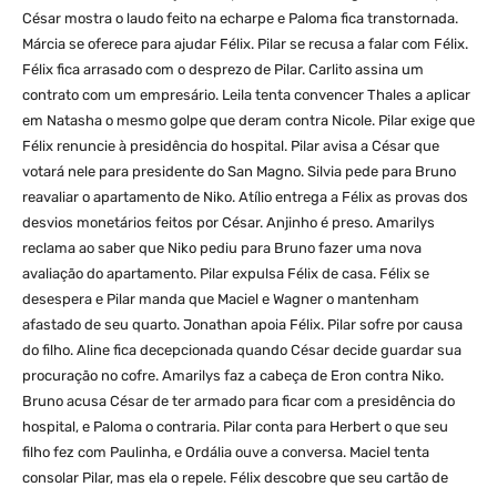
César mostra o laudo feito na echarpe e Paloma fica transtornada.
Márcia se oferece para ajudar Félix. Pilar se recusa a falar com Félix.
Félix fica arrasado com o desprezo de Pilar. Carlito assina um
contrato com um empresário. Leila tenta convencer Thales a aplicar
em Natasha o mesmo golpe que deram contra Nicole. Pilar exige que
Félix renuncie à presidência do hospital. Pilar avisa a César que
votará nele para presidente do San Magno. Silvia pede para Bruno
reavaliar o apartamento de Niko. Atílio entrega a Félix as provas dos
desvios monetários feitos por César. Anjinho é preso. Amarilys
reclama ao saber que Niko pediu para Bruno fazer uma nova
avaliação do apartamento. Pilar expulsa Félix de casa. Félix se
desespera e Pilar manda que Maciel e Wagner o mantenham
afastado de seu quarto. Jonathan apoia Félix. Pilar sofre por causa
do filho. Aline fica decepcionada quando César decide guardar sua
procuração no cofre. Amarilys faz a cabeça de Eron contra Niko.
Bruno acusa César de ter armado para ficar com a presidência do
hospital, e Paloma o contraria. Pilar conta para Herbert o que seu
filho fez com Paulinha, e Ordália ouve a conversa. Maciel tenta
consolar Pilar, mas ela o repele. Félix descobre que seu cartão de