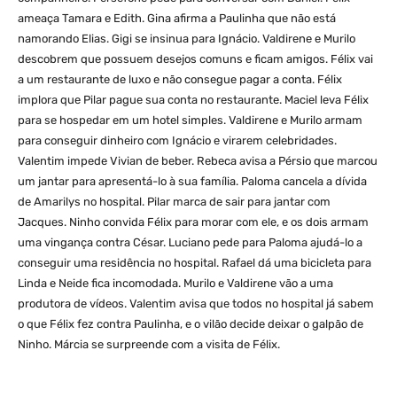
ameaça Tamara e Edith. Gina afirma a Paulinha que não está
namorando Elias. Gigi se insinua para Ignácio. Valdirene e Murilo
descobrem que possuem desejos comuns e ficam amigos. Félix vai
a um restaurante de luxo e não consegue pagar a conta. Félix
implora que Pilar pague sua conta no restaurante. Maciel leva Félix
para se hospedar em um hotel simples. Valdirene e Murilo armam
para conseguir dinheiro com Ignácio e virarem celebridades.
Valentim impede Vivian de beber. Rebeca avisa a Pérsio que marcou
um jantar para apresentá-lo à sua família. Paloma cancela a dívida
de Amarilys no hospital. Pilar marca de sair para jantar com
Jacques. Ninho convida Félix para morar com ele, e os dois armam
uma vingança contra César. Luciano pede para Paloma ajudá-lo a
conseguir uma residência no hospital. Rafael dá uma bicicleta para
Linda e Neide fica incomodada. Murilo e Valdirene vão a uma
produtora de vídeos. Valentim avisa que todos no hospital já sabem
o que Félix fez contra Paulinha, e o vilão decide deixar o galpão de
Ninho. Márcia se surpreende com a visita de Félix.