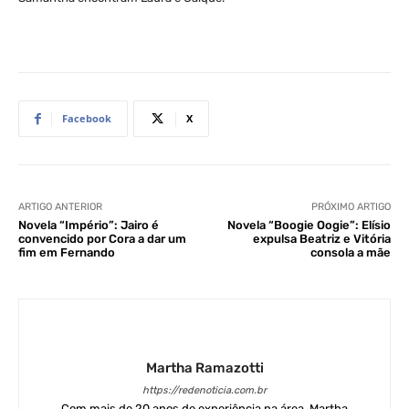
Facebook
X
ARTIGO ANTERIOR
PRÓXIMO ARTIGO
Novela “Império”: Jairo é
Novela “Boogie Oogie”: Elísio
convencido por Cora a dar um
expulsa Beatriz e Vitória
fim em Fernando
consola a mãe
Martha Ramazotti
https://redenoticia.com.br
Com mais de 20 anos de experiência na área, Martha