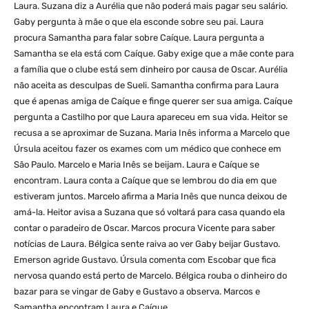
Laura. Suzana diz a Aurélia que não poderá mais pagar seu salário.
Gaby pergunta à mãe o que ela esconde sobre seu pai. Laura
procura Samantha para falar sobre Caíque. Laura pergunta a
Samantha se ela está com Caíque. Gaby exige que a mãe conte para
a família que o clube está sem dinheiro por causa de Oscar. Aurélia
não aceita as desculpas de Sueli. Samantha confirma para Laura
que é apenas amiga de Caíque e finge querer ser sua amiga. Caíque
pergunta a Castilho por que Laura apareceu em sua vida. Heitor se
recusa a se aproximar de Suzana. Maria Inês informa a Marcelo que
Úrsula aceitou fazer os exames com um médico que conhece em
São Paulo. Marcelo e Maria Inês se beijam. Laura e Caíque se
encontram. Laura conta a Caíque que se lembrou do dia em que
estiveram juntos. Marcelo afirma a Maria Inês que nunca deixou de
amá-la. Heitor avisa a Suzana que só voltará para casa quando ela
contar o paradeiro de Oscar. Marcos procura Vicente para saber
notícias de Laura. Bélgica sente raiva ao ver Gaby beijar Gustavo.
Emerson agride Gustavo. Úrsula comenta com Escobar que fica
nervosa quando está perto de Marcelo. Bélgica rouba o dinheiro do
bazar para se vingar de Gaby e Gustavo a observa. Marcos e
Samantha encontram Laura e Caíque.