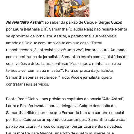
Novela “Alto Astral”:
ao saber da paixão de Caíque (Sergio Guizé)
por Laura (Nathalia Dill), Samantha (Claudia Raia) não resiste e tenta
se aproximar da jornalista. Astuta, a paranormal surpreende a
amada de Caíque com uma visita em sua casa. “Estou
reconhecendo, já entrevistei você uma vez”, lembra Laura. Animada
com a lembrança da jornalista, Samantha enrola com as histórias de
suas visões e deixa Laura confusa: “Mas o que a minha casa e eu
temos a ver com a sua missão?”. Para surpresa da jornalista,
Samantha apenas esclarece: “Tudo. Você é jornalista, quero
contratar seus serviços.”
Fonte Rede Globo – nos próximos capítulos da novela “Alto Astral”,
Laura e Bia são levadas para a delegacia. Caíque desconfia de
Samantha. Nildes percebe que Fernando tem um carinho especial
por Itália. Caíque se arrepende de contar para Samantha sobre sua
paixão por Laura. Marcos consegue libertar Laura e Bia da cadeia.
Laura mostra para Marcos uma foto de quatro mulheres que