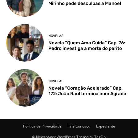
Mirinho pede desculpas a Manoel
NOVELAS
Novela “Quem Ama Cuida” Cap. 76:
Pedro investiga a morte do perito
NOVELAS
Novela “Coração Acelerado” Cap.
172: João Raul termina com Agrado
Política de Privacidade
Fale Conosco
Expediente
© Newspaper WordPress Theme by TagDiv