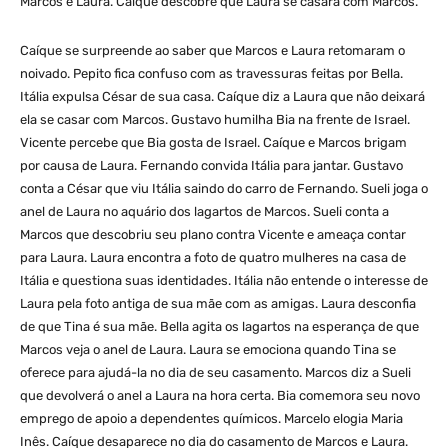
Marcos e Laura. Caíque descobre que Laura se casará com Marcos.
Caíque se surpreende ao saber que Marcos e Laura retomaram o
noivado. Pepito fica confuso com as travessuras feitas por Bella.
Itália expulsa César de sua casa. Caíque diz a Laura que não deixará
ela se casar com Marcos. Gustavo humilha Bia na frente de Israel.
Vicente percebe que Bia gosta de Israel. Caíque e Marcos brigam
por causa de Laura. Fernando convida Itália para jantar. Gustavo
conta a César que viu Itália saindo do carro de Fernando. Sueli joga o
anel de Laura no aquário dos lagartos de Marcos. Sueli conta a
Marcos que descobriu seu plano contra Vicente e ameaça contar
para Laura. Laura encontra a foto de quatro mulheres na casa de
Itália e questiona suas identidades. Itália não entende o interesse de
Laura pela foto antiga de sua mãe com as amigas. Laura desconfia
de que Tina é sua mãe. Bella agita os lagartos na esperança de que
Marcos veja o anel de Laura. Laura se emociona quando Tina se
oferece para ajudá-la no dia de seu casamento. Marcos diz a Sueli
que devolverá o anel a Laura na hora certa. Bia comemora seu novo
emprego de apoio a dependentes químicos. Marcelo elogia Maria
Inês. Caíque desaparece no dia do casamento de Marcos e Laura.