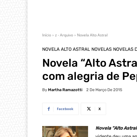
Início
z - Arquivo
Novela Alto Astral
NOVELA ALTO ASTRAL
NOVELAS
NOVELAS 
Novela “Alto Astr
com alegria de Pe
By
Martha Ramazotti
2 De Março De 2015
Facebook
X
Novela “Alto Astral
vidente deu uma ap