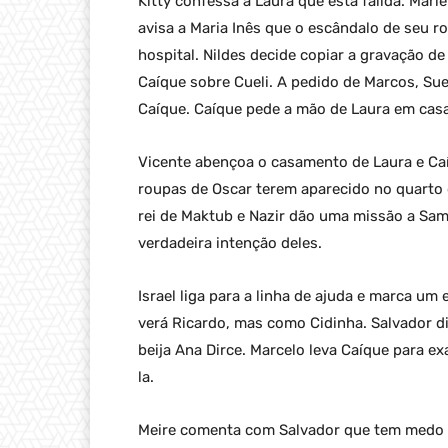
Kitty confessa a Laura que está falida. Ma
avisa a Maria Inês que o escândalo de seu 
hospital. Nildes decide copiar a gravação de
Caíque sobre Cueli. A pedido de Marcos, Sue
Caíque. Caíque pede a mão de Laura em cas
Vicente abençoa o casamento de Laura e Caí
roupas de Oscar terem aparecido no quarto 
rei de Maktub e Nazir dão uma missão a Sa
verdadeira intenção deles.
Israel liga para a linha de ajuda e marca um
verá Ricardo, mas como Cidinha. Salvador di
beija Ana Dirce. Marcelo leva Caíque para e
la.
Meire comenta com Salvador que tem medo d