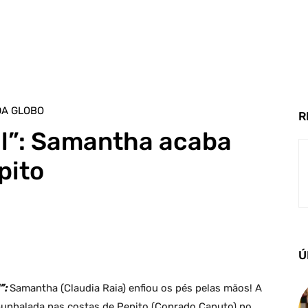
DA GLOBO
R
al”: Samantha acaba
pito
Ú
”:
Samantha (Claudia Raia) enfiou os pés pelas mãos! A
unhalada nas costas de Pepito (Conrado Caputo) no