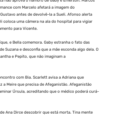
rieta não aprova o namoro de Gaby e Emerson. Marcos
romance com Marcelo afetará a imagem do
 Gustavo antes de devolvê-la a Sueli. Afonso alerta
li coloca uma câmera na ala do hospital para vigiar
amento para Vicente.
que, e Bella comemora. Gaby estranha o fato das
de Suzana e desconfia que a mãe esconda algo dela. O
mantha e Pepito, que não imaginam a
 encontro com Bia. Scarlett avisa a Adriana que
z a Meire que precisa de Afeganistão. Afeganistão
xaminar Úrsula, acreditando que o médico poderá curá-
e Ana Dirce descobrir que está morta. Tina mente