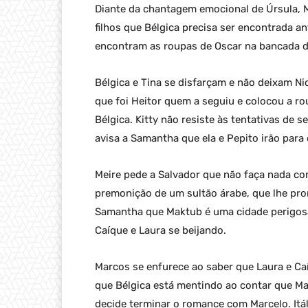
Diante da chantagem emocional de Úrsula, M
filhos que Bélgica precisa ser encontrada an
encontram as roupas de Oscar na bancada da
Bélgica e Tina se disfarçam e não deixam N
que foi Heitor quem a seguiu e colocou a ro
Bélgica. Kitty não resiste às tentativas de
avisa a Samantha que ela e Pepito irão para 
Meire pede a Salvador que não faça nada c
premonição de um sultão árabe, que lhe pro
Samantha que Maktub é uma cidade perigosa e
Caíque e Laura se beijando.
Marcos se enfurece ao saber que Laura e C
que Bélgica está mentindo ao contar que Man
decide terminar o romance com Marcelo. Itáli