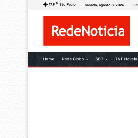
C
17.9
São Paulo
sábado, agosto 8, 2026
En
Home
Rede Globo
SBT
TNT Novela