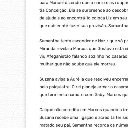
para Manuel dizendo que o carro e as roupa
tia Conceição. Bia se surpreende ao descob
de ajuda e ao encontrá-lo coloca Liz em seu 
que quiser até fazer sua previsão. Samant
Samantha tenta esconder de Nazir que só po
Miranda revela a Marcos que Gustavo está en
viu Afeganistão falando sozinho no casarão.
mulher que não soube que ele morreu.
Suzana avisa a Aurélia que resolveu encer
pelo psiquiatra. O rei planeja armar o casa
que termine o namoro com Gaby. Marcos que
Caíque não acredita em Marcos quando o irm
Suzana recebe uma ligação e acredita ter si
matado seu pai. Samantha recorda os númer