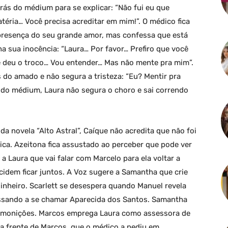
atrás do médium para se explicar: “Não fui eu que
téria… Você precisa acreditar em mim!”. O médico fica
resença do seu grande amor, mas confessa que está
r na sua inocência: “Laura… Por favor… Prefiro que você
me deu o troco… Vou entender… Mas não mente pra mim”.
as do amado e não segura a tristeza: “Eu? Mentir pra
 do médium, Laura não segura o choro e sai correndo
a novela “Alto Astral”, Caíque não acredita que não foi
ica. Azeitona fica assustado ao perceber que pode ver
 Laura que vai falar com Marcelo para ela voltar a
ecidem ficar juntos. A Voz sugere a Samantha que crie
inheiro. Scarlett se desespera quando Manuel revela
ssando a se chamar Aparecida dos Santos. Samantha
premonições. Marcos emprega Laura como assessora de
 na frente de Marcos, que o médico a pediu em