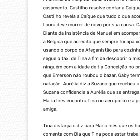
casamento. Castilho resolve contar a Caíqu
Castilho revela a Caíque que tudo o que acon
Laura deve morrer de novo por sua causa. Ca
Diante da insistência de Manuel em acompan
a Bélgica que acredita que sempre foi apai
usando o corpo de Afeganistão para cozinhar
segue o táxi de Tina a fim de descobrir o m
ninguém com a idade de tia Conceição no pr
que Emerson não roubou o bazar. Gaby ter
natação. Aurélia diz a Suzana que recebeu u
Suzana confidencia a Aurélia que se entregar
Maria Inês encontra Tina no aeroporto e a 
amiga.
Tina disfarça e diz para Maria Inês que os
comenta com Bia que Tina pode estar trabal