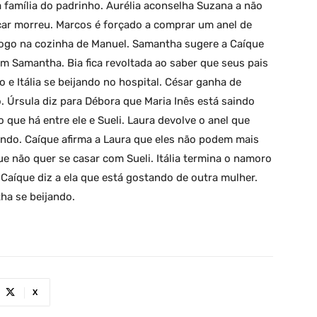
 família do padrinho. Aurélia aconselha Suzana a não
car morreu. Marcos é forçado a comprar um anel de
 fogo na cozinha de Manuel. Samantha sugere a Caíque
m Samantha. Bia fica revoltada ao saber que seus pais
 e Itália se beijando no hospital. César ganha de
o. Úrsula diz para Débora que Maria Inês está saindo
 que há entre ele e Sueli. Laura devolve o anel que
ando. Caíque afirma a Laura que eles não podem mais
ue não quer se casar com Sueli. Itália termina o namoro
Caíque diz a ela que está gostando de outra mulher.
ha se beijando.
X