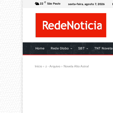
C
22
São Paulo
sexta-feira, agosto 7, 2026
Home
Rede Globo
SBT
TNT Novela
Início
z - Arquivo
Novela Alto Astral