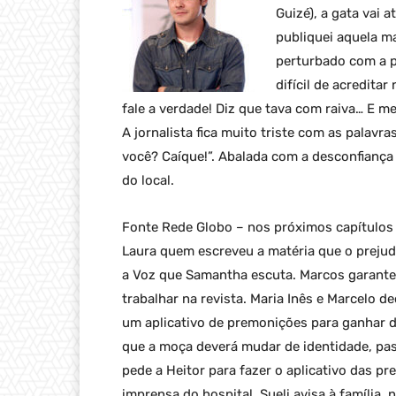
Guizé), a gata vai 
publiquei aquela ma
perturbado com a p
difícil de acredita
fale a verdade! Diz que tava com raiva… E 
A jornalista fica muito triste com as palavr
você? Caíque!”. Abalada com a desconfiança
do local.
Fonte Rede Globo – nos próximos capítulos d
Laura quem escreveu a matéria que o prejud
a Voz que Samantha escuta. Marcos garante a
trabalhar na revista. Maria Inês e Marcelo d
um aplicativo de premonições para ganhar d
que a moça deverá mudar de identidade, pa
pede a Heitor para fazer o aplicativo das 
imprensa do hospital. Sueli avisa à família,