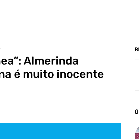
A
R
ea”: Almerinda
na é muito inocente
Ú