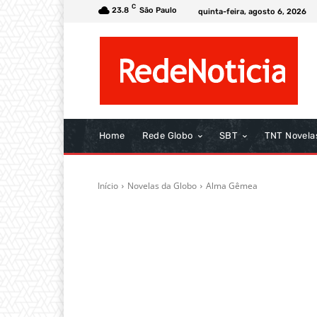
C
23.8
São Paulo
quinta-feira, agosto 6, 2026
Home
Rede Globo
SBT
TNT Novela
Início
Novelas da Globo
Alma Gêmea