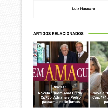
Luiz Mascaro
ARTIGOS RELACIONADOS
NOVELAS
Novela “Quem Ama Cuida”
Novela “
Cp75b: Adriana e Pedro
Cap. 174
passam a noite juntos
pa