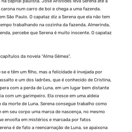
a capital paulista. José Aristides leva Serena até a
 carona num carro de boi e chega a uma fazenda.
em São Paulo. O capataz diz a Serena que ela não tem
m tempo trabalhando na cozinha da fazenda. Almerinda,
enda, percebe que Serena é muito inocente. O capataz
capítulos da novela “Alma Gêmea”.
e e têm um filho, mas a felicidade é invejada por
assalto e um dos ladrões, que é conhecido de Cristina,
spera com a perda de Luna, em um lugar bem distante
ndia com um garimpeiro. Ela cresce em uma aldeia
am da morte de Luna. Serena consegue trabalho como
m em seu corpo uma marca de nascença, no mesmo
ue envolta em mistérios e marcada por fatos
Serena é de fato a reencarnação de Luna, se apaixona