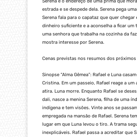
Serena e o endereço de uma prima que mora n
estrada e se despede dela. Serena pega uma
Serena fala para o capataz que quer chegar 
dinheiro suficiente e a aconselha a ficar u
uma senhora que trabalha na cozinha da faz
mostra interesse por Serena.
Cenas previstas nos resumos dos próximos 
Sinopse “Alma Gêmea”: Rafael e Luna casam-s
Cristina. Em um passeio, Rafael reage a um 
atira. Luna morre. Enquanto Rafael se dese
dali, nasce a menina Serena, filha de uma í
indígena e tem visões. Vinte anos se pass
empregada na mansão de Rafael. Serena te
lugar em que Luna levou o tiro. A trama seg
inexplicáveis. Rafael passa a acreditar que 