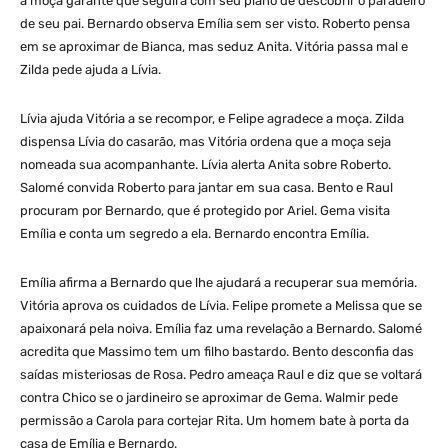
a moça garante que seguirá com seu plano de descobrir o paradeiro
de seu pai. Bernardo observa Emília sem ser visto. Roberto pensa
em se aproximar de Bianca, mas seduz Anita. Vitória passa mal e
Zilda pede ajuda a Lívia.
Lívia ajuda Vitória a se recompor, e Felipe agradece a moça. Zilda
dispensa Lívia do casarão, mas Vitória ordena que a moça seja
nomeada sua acompanhante. Lívia alerta Anita sobre Roberto.
Salomé convida Roberto para jantar em sua casa. Bento e Raul
procuram por Bernardo, que é protegido por Ariel. Gema visita
Emília e conta um segredo a ela. Bernardo encontra Emília.
Emília afirma a Bernardo que lhe ajudará a recuperar sua memória.
Vitória aprova os cuidados de Lívia. Felipe promete a Melissa que se
apaixonará pela noiva. Emília faz uma revelação a Bernardo. Salomé
acredita que Massimo tem um filho bastardo. Bento desconfia das
saídas misteriosas de Rosa. Pedro ameaça Raul e diz que se voltará
contra Chico se o jardineiro se aproximar de Gema. Walmir pede
permissão a Carola para cortejar Rita. Um homem bate à porta da
casa de Emília e Bernardo.