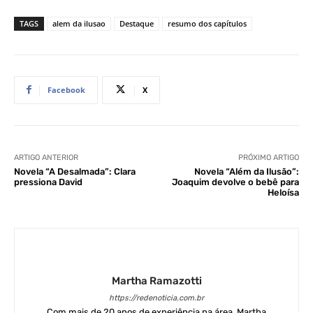
TAGS
alem da ilusao
Destaque
resumo dos capítulos
Facebook
X
ARTIGO ANTERIOR
PRÓXIMO ARTIGO
Novela “A Desalmada”: Clara
Novela “Além da Ilusão”:
pressiona David
Joaquim devolve o bebê para
Heloísa
Martha Ramazotti
https://redenoticia.com.br
Com mais de 20 anos de experiência na área, Martha