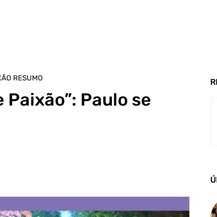
IXÃO RESUMO
R
 Paixão”: Paulo se
Ú