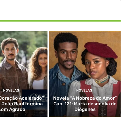
NOVELAS
NOVELAS
Coração Acelerado”
Novela “A Nobreza do Amor”
: João Raul termina
Cap. 121: Marta desconfia de
com Agrado
Diógenes