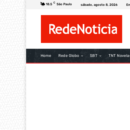
C
18.5
São Paulo
sábado, agosto 8, 2026
En
Home
Rede Globo
SBT
TNT Novela