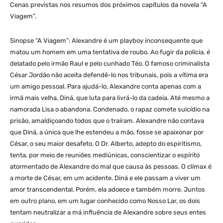
Cenas previstas nos resumos dos próximos capítulos da novela “A
Viagem”.
Sinopse “A Viagem”: Alexandre é um playboy inconsequente que
matou um homem em uma tentativa de roubo. Ao fugir da polícia, é
delatado pelo irmão Raul e pelo cunhado Téo. O famoso criminalista
César Jordão não aceita defendê-lo nos tribunais, pois a vítima era
um amigo pessoal. Para ajudá-lo, Alexandre conta apenas com a
irmã mais velha, Diná, que luta para livrá-lo da cadeia. Até mesmo a
namorada Lisa o abandona. Condenado, o rapaz comete suicídio na
prisão, amaldiçoando todos que o traíram. Alexandre não contava
que Diná, a única que lhe estendeu a mão, fosse se apaixonar por
César, o seu maior desafeto. O Dr. Alberto, adepto do espiritismo,
tenta, por meio de reuniões mediúnicas, conscientizar o espírito
atormentado de Alexandre do mal que causa às pessoas. O clímax é
a morte de César, em um acidente. Diná e ele passam a viver um
amor transcendental. Porém, ela adoece e também morre. Juntos
em outro plano, em um lugar conhecido como Nosso Lar, os dois
tentam neutralizar a má influência de Alexandre sobre seus entes