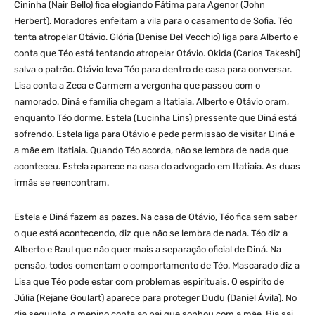
Cininha (Nair Bello) fica elogiando Fátima para Agenor (John
Herbert). Moradores enfeitam a vila para o casamento de Sofia. Téo
tenta atropelar Otávio. Glória (Denise Del Vecchio) liga para Alberto e
conta que Téo está tentando atropelar Otávio. Okida (Carlos Takeshi)
salva o patrão. Otávio leva Téo para dentro de casa para conversar.
Lisa conta a Zeca e Carmem a vergonha que passou com o
namorado. Diná e família chegam a Itatiaia. Alberto e Otávio oram,
enquanto Téo dorme. Estela (Lucinha Lins) pressente que Diná está
sofrendo. Estela liga para Otávio e pede permissão de visitar Diná e
a mãe em Itatiaia. Quando Téo acorda, não se lembra de nada que
aconteceu. Estela aparece na casa do advogado em Itatiaia. As duas
irmãs se reencontram.
Estela e Diná fazem as pazes. Na casa de Otávio, Téo fica sem saber
o que está acontecendo, diz que não se lembra de nada. Téo diz a
Alberto e Raul que não quer mais a separação oficial de Diná. Na
pensão, todos comentam o comportamento de Téo. Mascarado diz a
Lisa que Téo pode estar com problemas espirituais. O espírito de
Júlia (Rejane Goulart) aparece para proteger Dudu (Daniel Ávila). No
dia seguinte, o menino conta ao pai que sonhou com a mãe. Bia sai