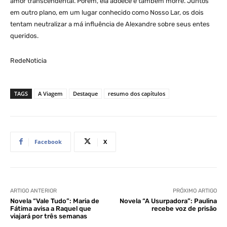
amor transcendental. Porém, ela adoece e também morre. Juntos
em outro plano, em um lugar conhecido como Nosso Lar, os dois
tentam neutralizar a má influência de Alexandre sobre seus entes
queridos.
RedeNoticia
TAGS
A Viagem
Destaque
resumo dos capítulos
Facebook
X
ARTIGO ANTERIOR
PRÓXIMO ARTIGO
Novela “Vale Tudo”: Maria de
Novela “A Usurpadora”: Paulina
Fátima avisa a Raquel que
recebe voz de prisão
viajará por três semanas