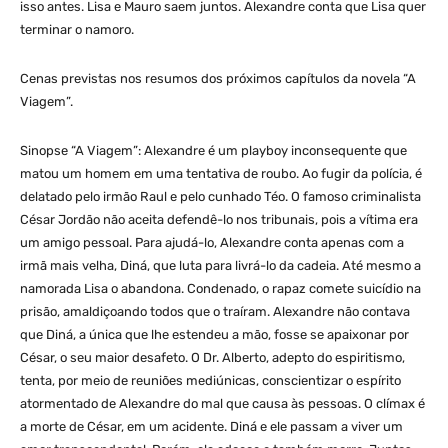
isso antes. Lisa e Mauro saem juntos. Alexandre conta que Lisa quer
terminar o namoro.
Cenas previstas nos resumos dos próximos capítulos da novela “A
Viagem”.
Sinopse “A Viagem”: Alexandre é um playboy inconsequente que
matou um homem em uma tentativa de roubo. Ao fugir da polícia, é
delatado pelo irmão Raul e pelo cunhado Téo. O famoso criminalista
César Jordão não aceita defendê-lo nos tribunais, pois a vítima era
um amigo pessoal. Para ajudá-lo, Alexandre conta apenas com a
irmã mais velha, Diná, que luta para livrá-lo da cadeia. Até mesmo a
namorada Lisa o abandona. Condenado, o rapaz comete suicídio na
prisão, amaldiçoando todos que o traíram. Alexandre não contava
que Diná, a única que lhe estendeu a mão, fosse se apaixonar por
César, o seu maior desafeto. O Dr. Alberto, adepto do espiritismo,
tenta, por meio de reuniões mediúnicas, conscientizar o espírito
atormentado de Alexandre do mal que causa às pessoas. O clímax é
a morte de César, em um acidente. Diná e ele passam a viver um