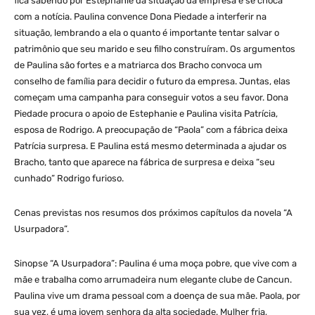
fica sabendo por Estephanie da situação da empresa e se choca
com a notícia. Paulina convence Dona Piedade a interferir na
situação, lembrando a ela o quanto é importante tentar salvar o
patrimônio que seu marido e seu filho construíram. Os argumentos
de Paulina são fortes e a matriarca dos Bracho convoca um
conselho de família para decidir o futuro da empresa. Juntas, elas
começam uma campanha para conseguir votos a seu favor. Dona
Piedade procura o apoio de Estephanie e Paulina visita Patrícia,
esposa de Rodrigo. A preocupação de “Paola” com a fábrica deixa
Patrícia surpresa. E Paulina está mesmo determinada a ajudar os
Bracho, tanto que aparece na fábrica de surpresa e deixa “seu
cunhado” Rodrigo furioso.
Cenas previstas nos resumos dos próximos capítulos da novela “A
Usurpadora”.
Sinopse “A Usurpadora”: Paulina é uma moça pobre, que vive com a
mãe e trabalha como arrumadeira num elegante clube de Cancun.
Paulina vive um drama pessoal com a doença de sua mãe. Paola, por
sua vez, é uma jovem senhora da alta sociedade. Mulher fria,