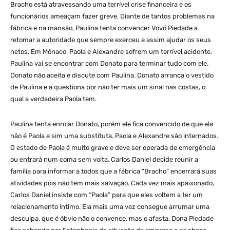
Bracho está atravessando uma terrível crise financeira e os
funcionários ameaçam fazer greve. Diante de tantos problemas na
fábrica e na mansão, Paulina tenta convencer Vovó Piedade a
retomar a autoridade que sempre exerceu e assim ajudar os seus
netos. Em Mônaco, Paola e Alexandre sofrem um terrível acidente.
Paulina vai se encontrar com Donato para terminar tudo com ele.
Donato não aceita e discute com Paulina. Donato arranca o vestido
de Paulina e a questiona por não ter mais um sinal nas costas, o
qual a verdadeira Paola tem.
Paulina tenta enrolar Donato, porém ele fica convencido de que ela
não é Paola e sim uma substituta. Paola e Alexandre são internados.
O estado de Paola é muito grave e deve ser operada de emergência
ou entrará num coma sem volta. Carlos Daniel decide reunir a
família para informar a todos que a fábrica “Bracho” encerrará suas
atividades pois não tem mais salvação. Cada vez mais apaixonado,
Carlos Daniel insiste com “Paola” para que eles voltem a ter um
relacionamento íntimo. Ela mais uma vez consegue arrumar uma
desculpa, que é óbvio não o convence, mas o afasta. Dona Piedade