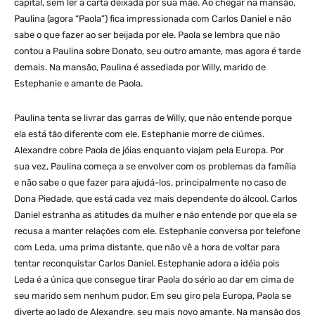
capital, sem ler a carta deixada por sua mãe. Ao chegar na mansão,
Paulina (agora “Paola”) fica impressionada com Carlos Daniel e não
sabe o que fazer ao ser beijada por ele. Paola se lembra que não
contou a Paulina sobre Donato, seu outro amante, mas agora é tarde
demais. Na mansão, Paulina é assediada por Willy, marido de
Estephanie e amante de Paola.
Paulina tenta se livrar das garras de Willy, que não entende porque
ela está tão diferente com ele. Estephanie morre de ciúmes.
Alexandre cobre Paola de jóias enquanto viajam pela Europa. Por
sua vez, Paulina começa a se envolver com os problemas da família
e não sabe o que fazer para ajudá-los, principalmente no caso de
Dona Piedade, que está cada vez mais dependente do álcool. Carlos
Daniel estranha as atitudes da mulher e não entende por que ela se
recusa a manter relações com ele. Estephanie conversa por telefone
com Leda, uma prima distante, que não vê a hora de voltar para
tentar reconquistar Carlos Daniel. Estephanie adora a idéia pois
Leda é a única que consegue tirar Paola do sério ao dar em cima de
seu marido sem nenhum pudor. Em seu giro pela Europa, Paola se
diverte ao lado de Alexandre, seu mais novo amante. Na mansão dos