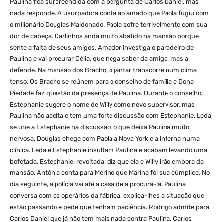
Paulina fica surpreendida com a pergunta de Carlos Daniel, mas
nada responde. A usurpadora conta ao amado que Paola fugiu com
o milionário Douglas Maldonado. Paola sofre terrivelmente com sua
dor de cabeça. Carlinhos anda muito abatido na mansão porque
sente a falta de seus amigos. Amador investiga o paradeiro de
Paulina e vai procurar Célia, que nega saber da amiga, mas a
defende. Na mansão dos Bracho, o jantar transcorre num clima
tenso. Os Bracho se reúnem para o conselho de família e Dona
Piedade faz questão da presença de Paulina. Durante o conselho,
Estephanie sugere o nome de Willy como novo supervisor, mas
Paulina não aceita e tem uma forte discussão com Estephanie. Leda
se une a Estephanie na discussão, o que deixa Paulina muito
nervosa. Douglas chega com Paola a Nova York e a interna numa
clínica. Leda e Estephanie insultam Paulina e acabam levando uma
bofetada. Estephanie, revoltada, diz que ela e Willy irão embora da
mansão. Antônia conta para Merino que Marina foi sua cúmplice. No
dia seguinte, a polícia vai até a casa dela procurá-la. Paulina
conversa com os operários da fábrica, explica-lhes a situação que
estão passando e pede que tenham paciência. Rodrigo admite para
Carlos Daniel que já não tem mais nada contra Paulina. Carlos