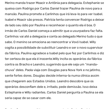
Merino manda trazer Moacir e Antônia para delegacia. Estephanie se
queixa com Rodrigo por Carlos Daniel trazer Paulina de novo para a
mansão. Paulina promete a Carlinhos que irá leva-lo para ver Isabel.
Isabel e Moacir são presos. Patrícia tenta convencer Rodrigo a deixar
de lado seu ódio por Paulina e reconhecer o quanto ela é boa. O
irmão de Carlos Daniel começa a admitir que a usurpadora faz falta.
Carlinhos vai até a delegacia e conta ao delegado Merino tudo o que
sabe. O menino se emociona ao reencontrar a Vovó Isabel. Willy
cogita a possibilidade de substituir Leandro e ser o novo supervisor
da fábrica. Paulina agradece a Isabel pelo que fez por Carlinhos e diz
ter certeza de que ela é inocente.Willy incita os operários da fábrica
contra os Bracho e Leandro, sugerindo que ele seja um “manda-
chuva” deles. Paola viaja com Douglas para Nova York e no jatinho,
sente fortes dores. Douglas decide interna-la numa clínica assim
que chegarem aos Estados Unidos. Leandro descobre que os
operários desconfiam dele e, irritado, pede demissão. Isso deixa
Estephanie e Willy radiantes. Carlos Daniel pergunta a Paulina se ela
seria capaz de se casar com ele.