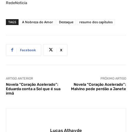
RedeNoticia
TAGS
A Nobreza do Amor
Destaque
resumo dos capítulos
Facebook
X
ARTIGO ANTERIOR
PRÓXIMO ARTIGO
Novela “Coração Acelerado”:
Novela “Coração Acelerado”:
Eduarda conta a Sol que é sua
Malvino pede perdão a Janete
irmã
Lucas Athayde