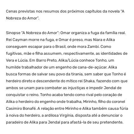
Cenas previstas nos resumos dos próximos capítulos da novela “A
Nobreza do Amor”.
Sinopse “A Nobreza do Amor”: Omar organiza a fuga da família real.
Rei Cayman morre na fuga, e Omar é preso, mas Niara e Alika
conseguem escapar para o Brasil, onde mora Zambi. Como
fugitivas, mãe e filha assumem, respectivamente, as identidades de
Vera e Lúcia. Em Barro Preto, Alika/Lúcia conhece Tonho, um
humilde trabalhador de um engenho de cana-de-açúcar. Alika
busca formas de salvar seu povo da tirania, sem saber que Tonho é
herdeiro direto e descendente do mítico rei Shaka, fazendo com que
ambos se unam para combater as injustiças e impedir Jendal de
conquistar o reino. Tonho acaba tendo como rival pelo coração de
Alika o herdeiro do engenho onde trabalha, Mirinho, filho do coronel
Casimiro Bonafé. A relação entre Mirinho e Alika também causa fúria
à noiva do herdeiro, a ardilosa Virgínia, disposta até a denunciar o
paradeiro de Alika para Jendal para afastá-la de seu pretendente.