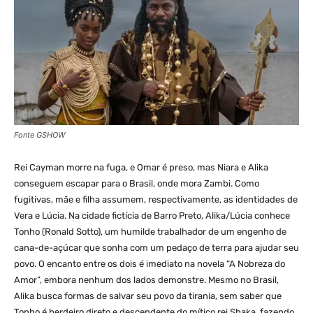
Fonte GSHOW
Rei Cayman morre na fuga, e Omar é preso, mas Niara e Alika
conseguem escapar para o Brasil, onde mora Zambi. Como
fugitivas, mãe e filha assumem, respectivamente, as identidades de
Vera e Lúcia. Na cidade fictícia de Barro Preto, Alika/Lúcia conhece
Tonho (Ronald Sotto), um humilde trabalhador de um engenho de
cana-de-açúcar que sonha com um pedaço de terra para ajudar seu
povo. O encanto entre os dois é imediato na novela “A Nobreza do
Amor”, embora nenhum dos lados demonstre. Mesmo no Brasil,
Alika busca formas de salvar seu povo da tirania, sem saber que
Tonho é herdeiro direto e descendente do mítico rei Shaka, fazendo