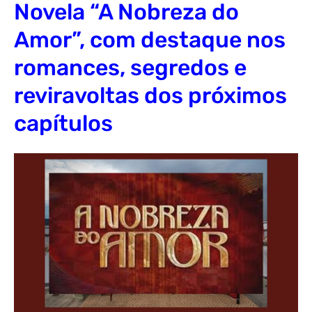
Novela “A Nobreza do
Amor”, com destaque nos
romances, segredos e
reviravoltas dos próximos
capítulos