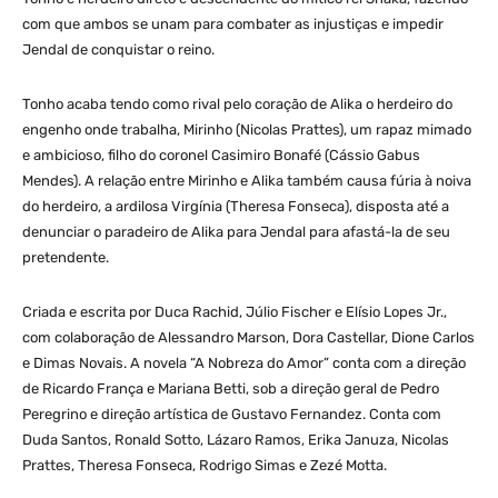
com que ambos se unam para combater as injustiças e impedir
Jendal de conquistar o reino.
Tonho acaba tendo como rival pelo coração de Alika o herdeiro do
engenho onde trabalha, Mirinho (Nicolas Prattes), um rapaz mimado
e ambicioso, filho do coronel Casimiro Bonafé (Cássio Gabus
Mendes). A relação entre Mirinho e Alika também causa fúria à noiva
do herdeiro, a ardilosa Virgínia (Theresa Fonseca), disposta até a
denunciar o paradeiro de Alika para Jendal para afastá-la de seu
pretendente.
Criada e escrita por Duca Rachid, Júlio Fischer e Elísio Lopes Jr.,
com colaboração de Alessandro Marson, Dora Castellar, Dione Carlos
e Dimas Novais. A novela “A Nobreza do Amor” conta com a direção
de Ricardo França e Mariana Betti, sob a direção geral de Pedro
Peregrino e direção artística de Gustavo Fernandez. Conta com
Duda Santos, Ronald Sotto, Lázaro Ramos, Erika Januza, Nicolas
Prattes, Theresa Fonseca, Rodrigo Simas e Zezé Motta.