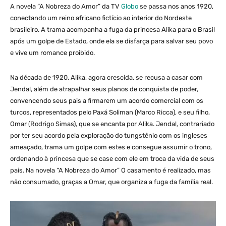
A novela “A Nobreza do Amor” da TV
Globo
se passa nos anos 1920,
conectando um reino africano fictício ao interior do Nordeste
brasileiro. A trama acompanha a fuga da princesa Alika para o Brasil
após um golpe de Estado, onde ela se disfarça para salvar seu povo
e vive um romance proibido.
Na década de 1920, Alika, agora crescida, se recusa a casar com
Jendal, além de atrapalhar seus planos de conquista de poder,
convencendo seus pais a firmarem um acordo comercial com os
turcos, representados pelo Paxá Soliman (Marco Ricca), e seu filho,
Omar (Rodrigo Simas), que se encanta por Alika. Jendal, contrariado
por ter seu acordo pela exploração do tungstênio com os ingleses
ameaçado, trama um golpe com estes e consegue assumir o trono,
ordenando à princesa que se case com ele em troca da vida de seus
pais. Na novela “A Nobreza do Amor” O casamento é realizado, mas
não consumado, graças a Omar, que organiza a fuga da família real.