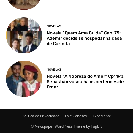
NOVELAS
Novela “Quem Ama Cuida” Cap. 75:
Ademir decide se hospedar na casa
de Carmita
NOVELAS
Novela “A Nobreza do Amor” Cp119b:
Sebastião vasculha os pertences de
Omar
Política de Privacidade
Fale Conosco
Expediente
© Newspaper WordPress Theme by TagDiv