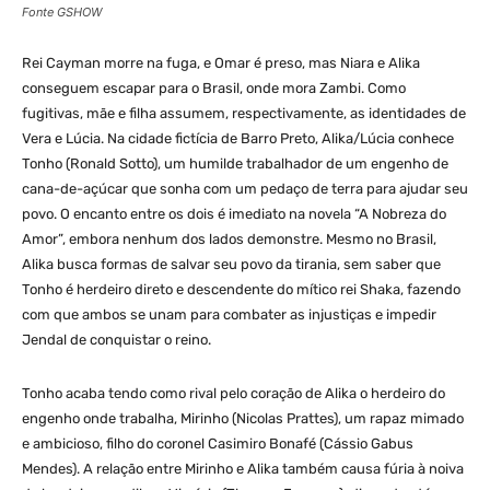
Fonte GSHOW
Rei Cayman morre na fuga, e Omar é preso, mas Niara e Alika
conseguem escapar para o Brasil, onde mora Zambi. Como
fugitivas, mãe e filha assumem, respectivamente, as identidades de
Vera e Lúcia. Na cidade fictícia de Barro Preto, Alika/Lúcia conhece
Tonho (Ronald Sotto), um humilde trabalhador de um engenho de
cana-de-açúcar que sonha com um pedaço de terra para ajudar seu
povo. O encanto entre os dois é imediato na novela “A Nobreza do
Amor”, embora nenhum dos lados demonstre. Mesmo no Brasil,
Alika busca formas de salvar seu povo da tirania, sem saber que
Tonho é herdeiro direto e descendente do mítico rei Shaka, fazendo
com que ambos se unam para combater as injustiças e impedir
Jendal de conquistar o reino.
Tonho acaba tendo como rival pelo coração de Alika o herdeiro do
engenho onde trabalha, Mirinho (Nicolas Prattes), um rapaz mimado
e ambicioso, filho do coronel Casimiro Bonafé (Cássio Gabus
Mendes). A relação entre Mirinho e Alika também causa fúria à noiva