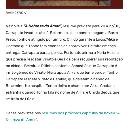
fonte GSHOW
Na novela
“A Nobreza do Amor”
, resumo previsto para 20 a 27/06,
Carrapato invade o ateliê. Belarmino e seu bando chegam a Barro
Preto. Tonho é atingido por um tiro. Onildo garante a Lúcia/Alika e
Caetana que Tonho tem chances de sobreviver. Belmira ameaça
entregar Carrapato para a polícia. Fortunato afirma a Maria Helena
que precisa resgatar Viriato e Geralda para recuperar sua reputação
na cidade. Belmira e Ritinha contam a Sebastião que Carrapato é
irmão gêmeo de Viriato. Niara apoia Alika, que teme perder Tonho.
Carrapato resgata Viriato e Geralda, que delatam o bando de
Belarmino. No hospital, Tonho delira e chama por Alika. Caetana
estranha quando Tonho fala no nome de Alika, e Onildo deduz que
se trata de Lúcia.
Cenas previstas nos
resumos dos próximos capítulos da novela “A
Nobreza do Amor”
.