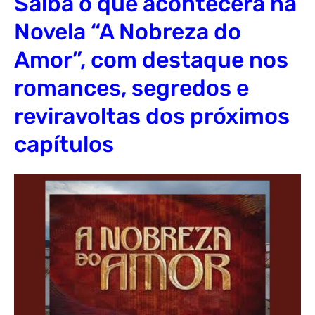
Saiba o que acontecerá na
Novela “A Nobreza do
Amor”, com destaque nos
romances, segredos e
reviravoltas dos próximos
capítulos