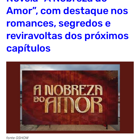
Amor”, com destaque nos
romances, segredos e
reviravoltas dos próximos
capítulos
fonte GSHOW