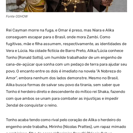
Fonte GSHOW
Rei Cayman morre na fuga, e Omar é preso, mas Niara e Alika
conseguem escapar para o Brasil, onde mora Zambi. Como
fugitivas, mãe e filha assumem, respectivamente, as identidades de
Vera e Lúcia. Na cidade fictícia de Barro Preto, Alika/Lúcia conhece
Tonho (Ronald Sotto), um humilde trabalhador de um engenho de
cana-de-açúcar que sonha com um pedaço de terra para ajudar seu
povo. O encanto entre os dois é imediato na novela “A Nobreza do
Amor”, embora nenhum dos lados demonstre. Mesmo no Brasil,
Alika busca formas de salvar seu povo da tirania, sem saber que
Tonho é herdeiro direto e descendente do mítico rei Shaka, fazendo
com que ambos se unam para combater as injustiças e impedir
Jendal de conquistar o reino.
Tonho acaba tendo como rival pelo coração de Alika o herdeiro do
engenho onde trabalha, Mirinho (Nicolas Prattes), um rapaz mimado