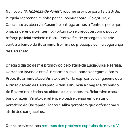
Na novela
“A Nobreza do Amor”
, resumo previsto para 15 a 20/06,
Virgínia repreende Mirinho por se insinuar para Lúcia/Alika, e
Carrapato os observa. Casemiro entrega armas a Tonho e pede que
o rapaz defenda o engenho. Fortunato se preocupa com o pouco
reforço policial enviado a Barro Preto a fim de proteger a cidade
contra o bando de Belarmino. Belmira se preocupa com a segurança
de Carrapato.
Chega o dia do desfile promovido pelo ateliê de Lúcia/Alika e Teresa.
Carrapato invade o ateliê. Belarmino e seu bando chegam a Barro
Preto. Belarmino ataca Viriato, que tenta explicar ao cangaceiro que
é irmão gêmeo de Carrapato. Adônis anuncia a chegada do bando
de Belarmino, e todos na cidade se desesperam. Belarmino e seu
bando fazem Viriato de refém, e o padre pensa em delatar o
paradeiro de Carrapato. Tonho e Alika garantem que defenderão o
ateliê dos cangaceiros.
Cenas previstas nos
resumos dos próximos capítulos da novela “A