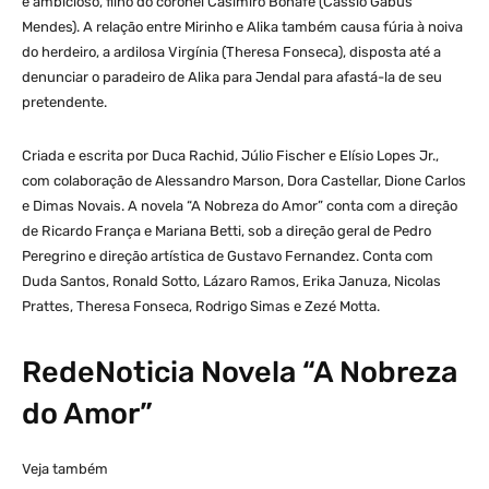
e ambicioso, filho do coronel Casimiro Bonafé (Cássio Gabus
Mendes). A relação entre Mirinho e Alika também causa fúria à noiva
do herdeiro, a ardilosa Virgínia (Theresa Fonseca), disposta até a
denunciar o paradeiro de Alika para Jendal para afastá-la de seu
pretendente.
Criada e escrita por Duca Rachid, Júlio Fischer e Elísio Lopes Jr.,
com colaboração de Alessandro Marson, Dora Castellar, Dione Carlos
e Dimas Novais. A novela “A Nobreza do Amor” conta com a direção
de Ricardo França e Mariana Betti, sob a direção geral de Pedro
Peregrino e direção artística de Gustavo Fernandez. Conta com
Duda Santos, Ronald Sotto, Lázaro Ramos, Erika Januza, Nicolas
Prattes, Theresa Fonseca, Rodrigo Simas e Zezé Motta.
RedeNoticia Novela “A Nobreza
do Amor”
Veja também