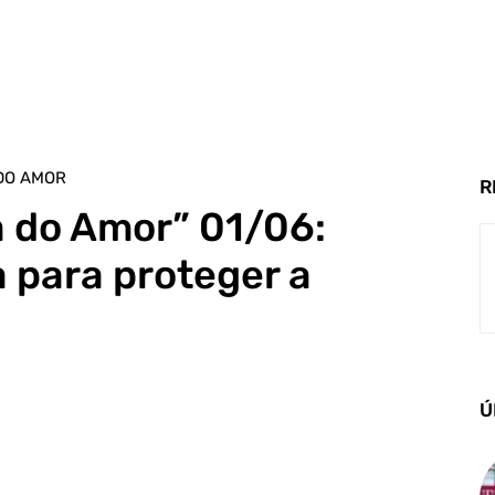
DO AMOR
R
a do Amor” 01/06:
a para proteger a
Ú