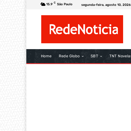
C
15.9
São Paulo
segunda-feira, agosto 10, 2026
Home
Rede Globo
SBT
TNT Novela