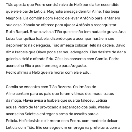
Tião aposta que Pedro sentirá raiva de Helô por ela ter escondido
que ele é pai de Letícia. Magnólia ameaça demitir Aline. Tião beija
Magnólia. Lia combina com Pedro de levar Antônio para jantar em
sua casa. Xanaia se oferece para ajudar Antônio a reconquistar
Ruth Raquel. Bruno avisa a Tião que ele não tem nada de grave. Ana
Luiza tranquiliza Isabela, dizendo que a acompanhará em seu
depoimento na delegacia. Tião ameaça colocar Helô na cadeia. David
diz a Isabela que Olavo pode ser seu advogado. Tião desiste de dar a
galeria a Helô e ofende Edu. Jéssica conversa com Camila. Pedro
aconselha Elio a pedir emprego para Augusto.
Pedro afirma a Helô que irá morar com ela e Edu.
Camila se encontra com Tião Bezerra. Os irmãos de
Aline contam para os pais que foram vítimas dos maus tratos
da moça. Flávia avisa a Isabela que sua tia faleceu. Letícia
acusa Pedro de ter provocado a separação dos pais. Wesley
aconselha Salete a entregar a arma do assalto para a
Polícia. Helô desiste de ir morar com Pedro, com medo de deixar
Letícia com Tião. Elio consegue um emprego na prefeitura, com a