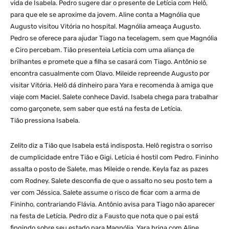
vida de Isabela. Pedro sugere dar o presente de Letícia com Helô,
para que ele se aproxime da jovem. Aline conta a Magnólia que
Augusto visitou Vitória no hospital. Magnólia ameaça Augusto.
Pedro se oferece para ajudar Tiago na tecelagem, sem que Magnólia
e Ciro percebam. Tião presenteia Letícia com uma aliança de
brilhantes e promete que a filha se casará com Tiago. Antônio se
encontra casualmente com Olavo. Mileide repreende Augusto por
visitar Vitória. Helô dá dinheiro para Yara e recomenda à amiga que
viaje com Maciel. Salete conhece David. Isabela chega para trabalhar
como garçonete, sem saber que está na festa de Letícia.
Tião pressiona Isabela.
Zelito diz a Tião que Isabela está indisposta. Helô registra o sorriso
de cumplicidade entre Tião e Gigi. Letícia é hostil com Pedro. Fininho
assalta o posto de Salete, mas Mileide o rende. Keyla faz as pazes
com Rodney. Salete desconfia de que o assalto no seu posto tem a
ver com Jéssica. Salete assume o risco de ficar com a arma de
Fininho, contrariando Flávia. Antônio avisa para Tiago não aparecer
na festa de Letícia. Pedro diz a Fausto que nota que o pai está
fingindo sobre seu estado para Magnólia. Yara briga com Aline