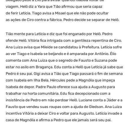
viagem. Helô diz a Yara que Tião afirmou que seria capaz
de ferir Letícia. Tiago avisa a Misael que ele não pode ocultar
as ações de Ciro contra a fábrica. Pedro decide se separar de Helô.
Tião mente para Letícia e diz que foi enganado por Helô. Pedro
ofende Helô. Vitória fica intrigada com a gentileza repentina de Ciro.
Ana Luiza avisa que Mileide se candidatou à Prefeitura. Letícia sofre
ao ver Tiago e Isabela se beijando e é amparada por Antônio. Élio
comenta com Ana Luiza que o segredo de Fausto e Suzana pode
estar no asilo em Bragança. Edu conta a Helô que Letícia já sabe que
Pedro é seu pai. Gigi avisa a Tião que Tiago passará o fim de semana
com Isabela em Ilha Bela. Hércules pede a Magnólia que impeça
Isabela de depor. Padre Paulo oferece sua ajuda a Augusto para
trabalhar na horta comunitária. Edu fica decepcionado com a
insistência de Pedro em não perdoar Helô. Luciane conta a Jáder e a
Fausto que vendeu suas roupas com a ajuda de Gledson. Ana Luiza
incentiva Vitória a deixar Ciro e voltar para Augusto. Letícia invade a
casa de Magnólia e afirma a Pedro que ele jamais será seu pai.