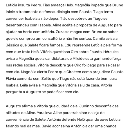
Letícia insulta Pedro. Tião ameaça Helô. Magnólia impede que Bruno
inicie o tratamento de fonoaudiologia com Fausto. Tiago tenta
convencer Isabela a não depor. Tião descobre que Tiago se
desentendeu com Isabela. Aline aceita a proposta de Augusto para
ajudar na horta comunitária. Zuza se magoa com Bruno ao saber
que ele comprou um consultório e não lhe contou. Camila avisa a
Jéssica que Salete ficará famosa. Edu repreende Letícia pela forma
com que trata Helô. Vitória questiona Ciro sobre Fausto. Hércules
avisa a Magnólia que a candidatura de Mileide está ganhando força
nas redes sociais. Vitória descobre que Ciro foi pago para se casar
com ela. Magnólia alerta Pedro que Ciro tem como prejudicar Fausto.
Flávia comenta com Zelito que Tiago não está fazendo bem para
Isabela. Leila avisa a Magnólia que Vitória saiu de casa. Vitória
pergunta a Augusto se pode ficar com ele.
Augusto afirma a Vitória que cuidará dela. Juninho desconfia das
atitudes de Aline. Yara leva Aline para trabalhar na loja de
conveniência de Salete. Antônio defende Helô quando ouve Letícia
falando mal da mãe. David aconselha Antônio a dar uma chance