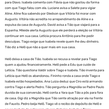
para Olavo. Isabela comenta com Flávia que não gostou da forma
com que Tiago falou com ela. Luciane avisa a Salete para vigiar
Aline. Aline fica sabendo por Gledson que Vitória foi morar com
Augusto. Vitória não acredita no arrependimento de Aline e a
expulsa da casa de Augusto. David avisa a Tião que viajará para a
Espanha. Mileide alerta Augusto que ele perderá a eleição se Vitória
continuar em sua casa. Letícia procura Antônio para lhe pedir
desculpas. Tiago exige que Isabela revele quem lhe deu dinheiro.
Tião diz a Helô que não a quer mais em sua casa.
Helô deixa a casa de Tião. Isabela se recusa a revelar para Tiago
quem a ajudou financeiramente. Helô pede a Edu que cuide de
Letícia. Tião questiona Valdir sobre Tiago e Isabela. Tião inventa para
Letícia que Helô os abandonou. Fininho ronda a casa onde Tiago e
Isabela estão hospedados. Ana Luiza deduz que Ciro está armando
contra Tiago e alerta Pedro. Tião pergunta a Magnólia se Padre Paulo
duvida de sua conversão. Helô conta a Yara que Tião a pôs para fora
de casa. Gigi diz a Magnólia que Tião sente atração por ela na frente
de Fausto. Pedro beija Helô. Tiago vê o recibo de depósito de Helô e