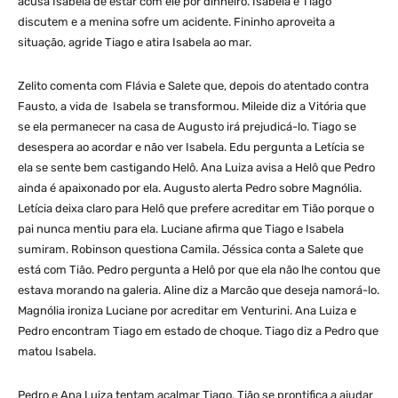
acusa Isabela de estar com ele por dinheiro. Isabela e Tiago
discutem e a menina sofre um acidente. Fininho aproveita a
situação, agride Tiago e atira Isabela ao mar.
Zelito comenta com Flávia e Salete que, depois do atentado contra
Fausto, a vida de Isabela se transformou. Mileide diz a Vitória que
se ela permanecer na casa de Augusto irá prejudicá-lo. Tiago se
desespera ao acordar e não ver Isabela. Edu pergunta a Letícia se
ela se sente bem castigando Helô. Ana Luiza avisa a Helô que Pedro
ainda é apaixonado por ela. Augusto alerta Pedro sobre Magnólia.
Letícia deixa claro para Helô que prefere acreditar em Tião porque o
pai nunca mentiu para ela. Luciane afirma que Tiago e Isabela
sumiram. Robinson questiona Camila. Jéssica conta a Salete que
está com Tião. Pedro pergunta a Helô por que ela não lhe contou que
estava morando na galeria. Aline diz a Marcão que deseja namorá-lo.
Magnólia ironiza Luciane por acreditar em Venturini. Ana Luiza e
Pedro encontram Tiago em estado de choque. Tiago diz a Pedro que
matou Isabela.
Pedro e Ana Luiza tentam acalmar Tiago. Tião se prontifica a ajudar