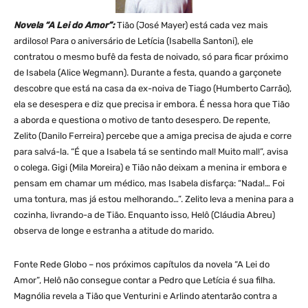
Novela “A Lei do Amor”:
Tião (José Mayer) está cada vez mais
ardiloso! Para o aniversário de Letícia (Isabella Santoni), ele
contratou o mesmo bufê da festa de noivado, só para ficar próximo
de Isabela (Alice Wegmann). Durante a festa, quando a garçonete
descobre que está na casa da ex-noiva de Tiago (Humberto Carrão),
ela se desespera e diz que precisa ir embora. É nessa hora que Tião
a aborda e questiona o motivo de tanto desespero. De repente,
Zelito (Danilo Ferreira) percebe que a amiga precisa de ajuda e corre
para salvá-la. “É que a Isabela tá se sentindo mal! Muito mal!”, avisa
o colega. Gigi (Mila Moreira) e Tião não deixam a menina ir embora e
pensam em chamar um médico, mas Isabela disfarça: “Nada!… Foi
uma tontura, mas já estou melhorando…”. Zelito leva a menina para a
cozinha, livrando-a de Tião. Enquanto isso, Helô (Cláudia Abreu)
observa de longe e estranha a atitude do marido.
Fonte Rede Globo – nos próximos capítulos da novela “A Lei do
Amor”, Helô não consegue contar a Pedro que Letícia é sua filha.
Magnólia revela a Tião que Venturini e Arlindo atentarão contra a