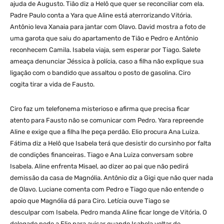
ajuda de Augusto. Tião diz a Helô que quer se reconciliar com ela.
Padre Paulo conta a Yara que Aline está aterrorizando Vitória.
Antônio leva Xanaia para jantar com Olavo. David mostra a foto de
uma garota que saiu do apartamento de Tião e Pedro e Antônio
reconhecem Camila. Isabela viaja, sem esperar por Tiago. Salete
ameaça denunciar Jéssica à polícia, caso a filha não explique sua
ligação com o bandido que assaltou o posto de gasolina. Ciro
cogita tirar a vida de Fausto.
Ciro faz um telefonema misterioso e afirma que precisa ficar
atento para Fausto não se comunicar com Pedro. Yara repreende
Aline e exige que a filha lhe peça perdão. Elio procura Ana Luiza.
Fátima diz a Helô que Isabela terá que desistir do cursinho por falta
de condições financeiras. Tiago e Ana Luiza conversam sobre
Isabela. Aline enfrenta Misael, ao dizer ao pai que não pedirá
demissão da casa de Magnólia. Antônio diz a Gigi que não quer nada
de Olavo. Luciane comenta com Pedro e Tiago que não entende o
apoio que Magnólia dá para Ciro. Letícia ouve Tiago se
desculpar com Isabela. Pedro manda Aline ficar longe de Vitória. O
delegado pede a Elio para avisar quando Isabela voltar de