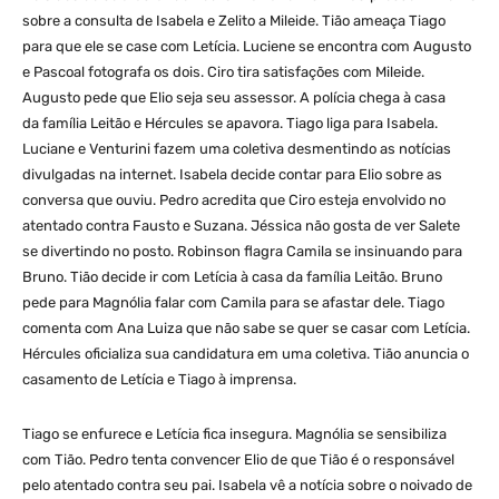
sobre a consulta de Isabela e Zelito a Mileide. Tião ameaça Tiago
para que ele se case com Letícia. Luciene se encontra com Augusto
e Pascoal fotografa os dois. Ciro tira satisfações com Mileide.
Augusto pede que Elio seja seu assessor. A polícia chega à casa
da família Leitão e Hércules se apavora. Tiago liga para Isabela.
Luciane e Venturini fazem uma coletiva desmentindo as notícias
divulgadas na internet. Isabela decide contar para Elio sobre as
conversa que ouviu. Pedro acredita que Ciro esteja envolvido no
atentado contra Fausto e Suzana. Jéssica não gosta de ver Salete
se divertindo no posto. Robinson flagra Camila se insinuando para
Bruno. Tião decide ir com Letícia à casa da família Leitão. Bruno
pede para Magnólia falar com Camila para se afastar dele. Tiago
comenta com Ana Luiza que não sabe se quer se casar com Letícia.
Hércules oficializa sua candidatura em uma coletiva. Tião anuncia o
casamento de Letícia e Tiago à imprensa.
Tiago se enfurece e Letícia fica insegura. Magnólia se sensibiliza
com Tião. Pedro tenta convencer Elio de que Tião é o responsável
pelo atentado contra seu pai. Isabela vê a notícia sobre o noivado de