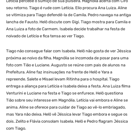
Letícia percebe o sumiço de sua pulseira. Magnólia acerta com Ciro
seu retorno. Tiago é rude com Letícia. Elio procura Ana Luiza. Aline
se vitimiza para Tiago defendê-la de Camila. Pedro navega na antiga
lancha de Fausto. Helô discute com Gigi. Tiago mostra para Camila e
Ana Luiza a foto de Carmem. Isabela decide trabalhar na festa de
noivado de Letícia e fica tensa ao ver Tiago.
Tiago não consegue falar com Isabela. Helô não gosta de ver Jéssica
próxima ao noivo da filha. Magnólia se incomoda de posar para uma
foto com Tião e Luciane. Augusto se reúne com pais de alunos na
Prefeitura. Aline faz insinuações na frente de Helô e Yara a
repreende. Salete e Misael levam Ritinha para o hospital. Tiago
entrega a aliança para Letícia e Isabela deixa a festa. Ana Luiza filma
Venturini e Luciane na festa e Tiago se enfurece. Helô questiona
Tião sobre seu interesse em Magnólia. Letícia vai embora e Aline se
anima. Aline se oferece para cuidar de Tiago ao vê-lo embriagado,
mas Yara não deixa. Helô vê Jéssica levar Tiago embora e segue os
dois. Zelito e Flávia consolam Isabela. Helô e Pedro flagram Jéssica
com Tiago.