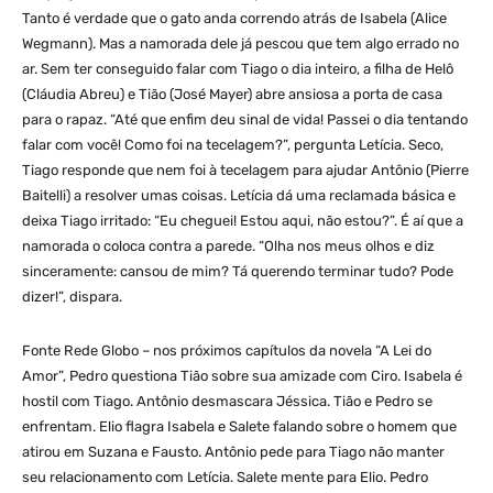
Tanto é verdade que o gato anda correndo atrás de Isabela (Alice
Wegmann). Mas a namorada dele já pescou que tem algo errado no
ar. Sem ter conseguido falar com Tiago o dia inteiro, a filha de Helô
(Cláudia Abreu) e Tião (José Mayer) abre ansiosa a porta de casa
para o rapaz. “Até que enfim deu sinal de vida! Passei o dia tentando
falar com você! Como foi na tecelagem?”, pergunta Letícia. Seco,
Tiago responde que nem foi à tecelagem para ajudar Antônio (Pierre
Baitelli) a resolver umas coisas. Letícia dá uma reclamada básica e
deixa Tiago irritado: “Eu cheguei! Estou aqui, não estou?”. É aí que a
namorada o coloca contra a parede. “Olha nos meus olhos e diz
sinceramente: cansou de mim? Tá querendo terminar tudo? Pode
dizer!”, dispara.
Fonte Rede Globo – nos próximos capítulos da novela “A Lei do
Amor”, Pedro questiona Tião sobre sua amizade com Ciro. Isabela é
hostil com Tiago. Antônio desmascara Jéssica. Tião e Pedro se
enfrentam. Elio flagra Isabela e Salete falando sobre o homem que
atirou em Suzana e Fausto. Antônio pede para Tiago não manter
seu relacionamento com Letícia. Salete mente para Elio. Pedro