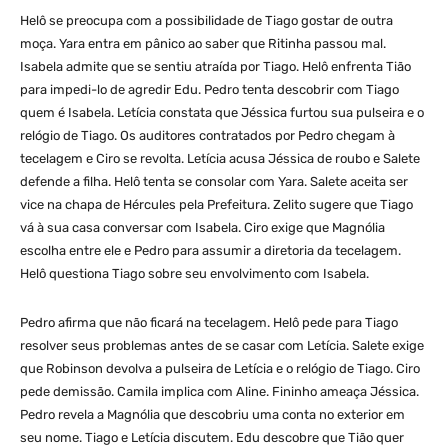
Helô se preocupa com a possibilidade de Tiago gostar de outra
moça. Yara entra em pânico ao saber que Ritinha passou mal.
Isabela admite que se sentiu atraída por Tiago. Helô enfrenta Tião
para impedi-lo de agredir Edu. Pedro tenta descobrir com Tiago
quem é Isabela. Letícia constata que Jéssica furtou sua pulseira e o
relógio de Tiago. Os auditores contratados por Pedro chegam à
tecelagem e Ciro se revolta. Letícia acusa Jéssica de roubo e Salete
defende a filha. Helô tenta se consolar com Yara. Salete aceita ser
vice na chapa de Hércules pela Prefeitura. Zelito sugere que Tiago
vá à sua casa conversar com Isabela. Ciro exige que Magnólia
escolha entre ele e Pedro para assumir a diretoria da tecelagem.
Helô questiona Tiago sobre seu envolvimento com Isabela.
Pedro afirma que não ficará na tecelagem. Helô pede para Tiago
resolver seus problemas antes de se casar com Letícia. Salete exige
que Robinson devolva a pulseira de Letícia e o relógio de Tiago. Ciro
pede demissão. Camila implica com Aline. Fininho ameaça Jéssica.
Pedro revela a Magnólia que descobriu uma conta no exterior em
seu nome. Tiago e Letícia discutem. Edu descobre que Tião quer