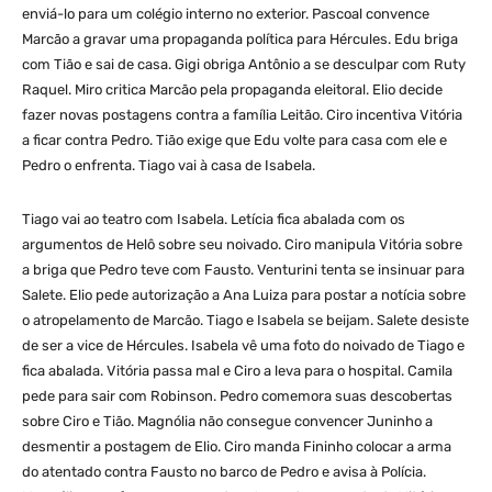
enviá-lo para um colégio interno no exterior. Pascoal convence
Marcão a gravar uma propaganda política para Hércules. Edu briga
com Tião e sai de casa. Gigi obriga Antônio a se desculpar com Ruty
Raquel. Miro critica Marcão pela propaganda eleitoral. Elio decide
fazer novas postagens contra a família Leitão. Ciro incentiva Vitória
a ficar contra Pedro. Tião exige que Edu volte para casa com ele e
Pedro o enfrenta. Tiago vai à casa de Isabela.
Tiago vai ao teatro com Isabela. Letícia fica abalada com os
argumentos de Helô sobre seu noivado. Ciro manipula Vitória sobre
a briga que Pedro teve com Fausto. Venturini tenta se insinuar para
Salete. Elio pede autorização a Ana Luiza para postar a notícia sobre
o atropelamento de Marcão. Tiago e Isabela se beijam. Salete desiste
de ser a vice de Hércules. Isabela vê uma foto do noivado de Tiago e
fica abalada. Vitória passa mal e Ciro a leva para o hospital. Camila
pede para sair com Robinson. Pedro comemora suas descobertas
sobre Ciro e Tião. Magnólia não consegue convencer Juninho a
desmentir a postagem de Elio. Ciro manda Fininho colocar a arma
do atentado contra Fausto no barco de Pedro e avisa à Polícia.