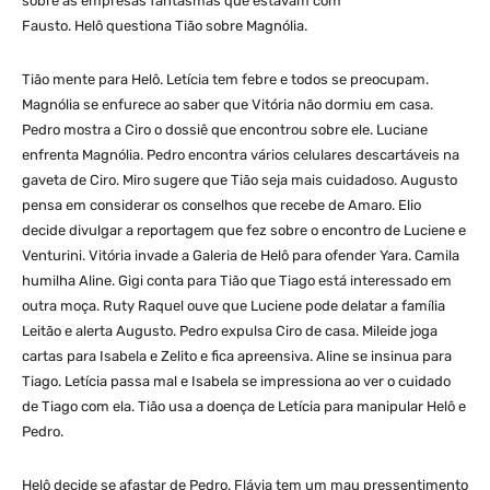
sobre as empresas fantasmas que estavam com
Fausto. Helô questiona Tião sobre Magnólia.
Tião mente para Helô. Letícia tem febre e todos se preocupam.
Magnólia se enfurece ao saber que Vitória não dormiu em casa.
Pedro mostra a Ciro o dossiê que encontrou sobre ele. Luciane
enfrenta Magnólia. Pedro encontra vários celulares descartáveis na
gaveta de Ciro. Miro sugere que Tião seja mais cuidadoso. Augusto
pensa em considerar os conselhos que recebe de Amaro. Elio
decide divulgar a reportagem que fez sobre o encontro de Luciene e
Venturini. Vitória invade a Galeria de Helô para ofender Yara. Camila
humilha Aline. Gigi conta para Tião que Tiago está interessado em
outra moça. Ruty Raquel ouve que Luciene pode delatar a família
Leitão e alerta Augusto. Pedro expulsa Ciro de casa. Mileide joga
cartas para Isabela e Zelito e fica apreensiva. Aline se insinua para
Tiago. Letícia passa mal e Isabela se impressiona ao ver o cuidado
de Tiago com ela. Tião usa a doença de Letícia para manipular Helô e
Pedro.
Helô decide se afastar de Pedro. Flávia tem um mau pressentimento