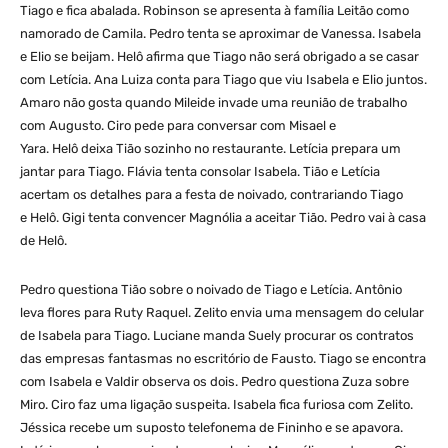
Tiago e fica abalada. Robinson se apresenta à família Leitão como
namorado de Camila. Pedro tenta se aproximar de Vanessa. Isabela
e Elio se beijam. Helô afirma que Tiago não será obrigado a se casar
com Letícia. Ana Luiza conta para Tiago que viu Isabela e Elio juntos.
Amaro não gosta quando Mileide invade uma reunião de trabalho
com Augusto. Ciro pede para conversar com Misael e
Yara. Helô deixa Tião sozinho no restaurante. Letícia prepara um
jantar para Tiago. Flávia tenta consolar Isabela. Tião e Letícia
acertam os detalhes para a festa de noivado, contrariando Tiago
e Helô. Gigi tenta convencer Magnólia a aceitar Tião. Pedro vai à casa
de Helô.
Pedro questiona Tião sobre o noivado de Tiago e Letícia. Antônio
leva flores para Ruty Raquel. Zelito envia uma mensagem do celular
de Isabela para Tiago. Luciane manda Suely procurar os contratos
das empresas fantasmas no escritório de Fausto. Tiago se encontra
com Isabela e Valdir observa os dois. Pedro questiona Zuza sobre
Miro. Ciro faz uma ligação suspeita. Isabela fica furiosa com Zelito.
Jéssica recebe um suposto telefonema de Fininho e se apavora.