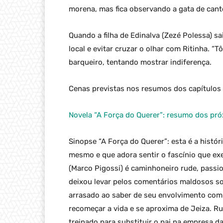
morena, mas fica observando a gata de cant
Quando a filha de Edinalva (Zezé Polessa) s
local e evitar cruzar o olhar com Ritinha. “T
barqueiro, tentando mostrar indiferença.
Cenas previstas nos resumos dos capítulos 
Novela “A Força do Querer”: resumo dos pró
Sinopse “A Força do Querer”: esta é a histór
mesmo e que adora sentir o fascínio que ex
(Marco Pigossi) é caminhoneiro rude, passi
deixou levar pelos comentários maldosos sob
arrasado ao saber de seu envolvimento com 
recomeçar a vida e se aproxima de Jeiza. Ruy
treinado para substituir o pai na empresa da