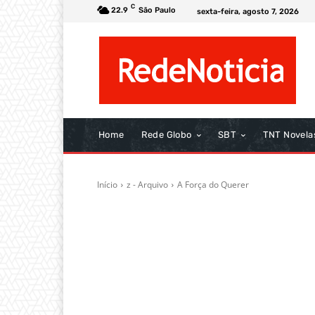
C
22.9
São Paulo
sexta-feira, agosto 7, 2026
Home
Rede Globo
SBT
TNT Novela
Início
z - Arquivo
A Força do Querer