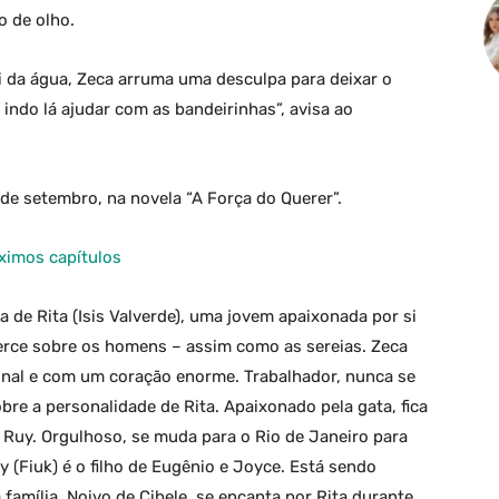
o de olho.
ai da água, Zeca arruma uma desculpa para deixar o
ô indo lá ajudar com as bandeirinhas”, avisa ao
de setembro, na novela “A Força do Querer”.
ximos capítulos
ia de Rita (Isis Valverde), uma jovem apaixonada por si
erce sobre os homens – assim como as sereias. Zeca
onal e com um coração enorme. Trabalhador, nunca se
re a personalidade de Rita. Apaixonado pela gata, fica
Ruy. Orgulhoso, se muda para o Rio de Janeiro para
 (Fiuk) é o filho de Eugênio e Joyce. Está sendo
 família. Noivo de Cibele, se encanta por Rita durante