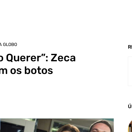
A GLOBO
R
o Querer”: Zeca
m os botos
Ú