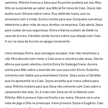
caminho. Ritinha insinua a Zeca que Ruyzinho poderia ser seu filho.
Dita se surpreende ao saber que Bibi já foi noiva de Caio. Joyce não
aceita ouvir Silvana sobre Ivana. Ruy defende Ivana, que se
emociona com o irmão. Eurico insiste para que Junqueira convença
Heleninha a abrir mão de seus direitos na empresa. Caio alerta Jeiza
para cuidar de sua segurança. Elvira e Garcia cuidam de Dedé na
casa de Aurora. Cândida sonda Aurora sobre sua relação com Caio.
A luz na casa de Aurora se apaga novamente.
Irene ameaça Elvira, que consegue escapar, mas não reconhece a
vilã. Mira discute com Irene, e Caio ouve a conversa das duas. Garcia
afirma que quem atentou contra Elvira foi Solange/Irene. Aurora
conta para Bibi sobre o ocorrido em sua casa com Elvira. Rubinho
comenta com Sabiá que presenteará Carine. Jeiza avisa a Cândida
que irá apresentá-la a Caio. Joyce acredita que Ivana voltará para
casa. Ritinha implora para que Zeca não comente com Caio sobre o
casamento dos dois. Zu é rude com Zeca ao vê-lo falando com
Ritinha. Bibi é presa e Caio confronta a ex-noiva. Silvana vai a uma
roda de jogo e Dita se preocupa. Irene provoca Joyce e Eugênio. Caio