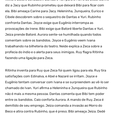
diz a Jacy que Rubinho prometeu que deixará Bibi para ficar com
ela. Bibi ameaça Carine para Jacy. Heleninha, Junqueira, Eurico e
Cibele descobrem sobre o sequestro de Dantas e Yuri. Rubinho
confronta Dantas. Joyce exige que Eugênio interrompa as
provocações de Irene. Bibi exige que Batoré liberte Dantas e Yuri.
Jeiza prende Batoré. Aurora sente-se humilhada quando todos
comentam sobre os bandidos. Joyce e Eugênio veem Ivana
trabalhando na bilheteria do teatro. Neide explica a Zeca sobre a
profecia do índio e o alerta para seus inimigos. Ruy flagra Ritinha
fazendo uma ligação para Zeca.
Ritinha inventa para Ruy que Zeca foi quem ligou para ela. Ruy tira
satisfações com Edinalva, e Abel e Nazaré se irritam. Joyce e
Eugênio tentam conversar com Ivana e se surpreendem ao vê-lo ser
chamado de Ivan. Yuri afirma a Heleninha e Junqueira que Rubinho
não é mais a mesma pessoa. Dantas comenta que Bibi tem poder
entre os bandidos. Caio conforta Aurora. A mando de Ruy, Zeca é
demitido de seu emprego. Jeiza comanda a invasão ao Morro do
Beco e atira contra Rubinho, que é preso. Bibi ameaça Jeiza. Dedé