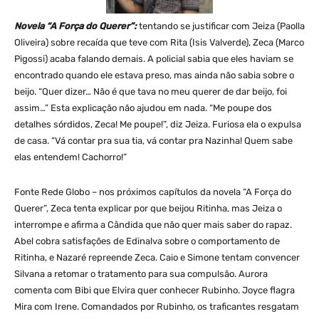
Novela “A Força do Querer”:
tentando se justificar com Jeiza (Paolla
Oliveira) sobre recaída que teve com Rita (Isis Valverde), Zeca (Marco
Pigossi) acaba falando demais. A policial sabia que eles haviam se
encontrado quando ele estava preso, mas ainda não sabia sobre o
beijo. “Quer dizer… Não é que tava no meu querer de dar beijo, foi
assim…” Esta explicação não ajudou em nada. “Me poupe dos
detalhes sórdidos, Zeca! Me poupe!”, diz Jeiza. Furiosa ela o expulsa
de casa. “Vá contar pra sua tia, vá contar pra Nazinha! Quem sabe
elas entendem! Cachorro!”
Fonte Rede Globo – nos próximos capítulos da novela “A Força do
Querer”, Zeca tenta explicar por que beijou Ritinha, mas Jeiza o
interrompe e afirma a Cândida que não quer mais saber do rapaz.
Abel cobra satisfações de Edinalva sobre o comportamento de
Ritinha, e Nazaré repreende Zeca. Caio e Simone tentam convencer
Silvana a retomar o tratamento para sua compulsão. Aurora
comenta com Bibi que Elvira quer conhecer Rubinho. Joyce flagra
Mira com Irene. Comandados por Rubinho, os traficantes resgatam