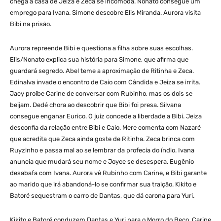
chega à casa de Jeiza e Zeca se incomoda. Nonato consegue um
emprego para Ivana. Simone descobre Elis Miranda. Aurora visita
Bibi na prisão.
Aurora repreende Bibi e questiona a filha sobre suas escolhas.
Elis/Nonato explica sua história para Simone, que afirma que
guardará segredo. Abel teme a aproximação de Ritinha e Zeca.
Edinalva invade o encontro de Caio com Cândida e Jeiza se irrita.
Jacy proíbe Carine de conversar com Rubinho, mas os dois se
beijam. Dedé chora ao descobrir que Bibi foi presa. Silvana
consegue enganar Eurico. O juiz concede a liberdade a Bibi. Jeiza
desconfia da relação entre Bibi e Caio. Mere comenta com Nazaré
que acredita que Zeca ainda goste de Ritinha. Zeca brinca com
Ruyzinho e passa mal ao se lembrar da profecia do índio. Ivana
anuncia que mudará seu nome e Joyce se desespera. Eugênio
desabafa com Ivana. Aurora vê Rubinho com Carine, e Bibi garante
ao marido que irá abandoná-lo se confirmar sua traição. Kikito e
Batoré sequestram o carro de Dantas, que dá carona para Yuri.
Kikito e Batoré conduzem Dantas e Yuri para o Morro do Beco. Carine