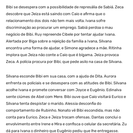
Bibi se desespera com a possibilidade de represália de Sabiá. Zeca
descobre que Jeiza está saindo com Caio e afirma que o
relacionamento dos dois não tem mais volta. Ivana sofre
discriminação ao procurar um emprego. Sabiá perdoa o mau
negócio de Bibi. Ruy repreende Cibele por tentar ajudar Ivana.
Alertada por Biga sobre a rejeição da família a Ivana, Silvana
encontra uma forma de ajudar, e Simone agradece a mãe. Ritinha
implora que Jeiza não conte a Caio que é bígama. Jeiza provoca
Zeca. A polícia procura por Bibi, que pede asilo na casa de Silvana.
Silvana esconde Bibi em sua casa, com a ajuda de Dita. Aurora
enfrenta os policiais e se desespera com as atitudes de Bibi. Silvana
acolhe Ivana e promete conversar com Joyce e Eugênio. Edinalva
sente ciúmes de Abel com Mere. Bibi ouve que Caio visitará Eurico e
Silvana tenta despistar o marido. Alessia desconfia do
comportamento de Rubinho. Nonato vê Bibi escondida, mas não
conta para Eurico. Zeca e Jeiza trocam ofensas. Dantas conclui o
envolvimento entre Irene e Mira e confisca o celular da secretária. Zu
dá para Ivana o dinheiro que Eugênio pediu que lhe entregasse.