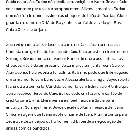
Sabiá da prisão. Eurico não aceita a transição de Ivana. Jeiza e Caio
se encontram por acaso e se aproximam. Silvana garante a Eurico
que não foi ele quem assinou os cheques do talão de Dantas. Cibele
guarda o exame de DNA de Ruyzinho, que foi devolvido por Ruy.
Caio e Jeiza se beijam.
Zeca vê quando Jeiza desce do carro de Caio. Jeiza confessa a
Cândida que gostou de ter beijado Caio. Caio questiona Irene sobre
Solange. Silvana tenta convencer Eurico de que a assinatura nos
cheques não é do empresário. Jeiza marca um jantar com Caio, e
Alan aconselha a pupila a ter calma. Rubinho pede que Bibi negocie
um armamento com bandidos e Alessia alerta a amiga. Joyce rejeita
Ivana e Zu a conforta. Cândida comenta com Edinalva e Ritinha que
Jeiza recebeu flores de Caio. Eurico cede em fazer um cartão de
crédito para Elvira. Elvira pensa em pedir ajuda a Sabiá para
encontrar Solange/Irene. Joyce decide cortar a mesada de Ivana.
Simone sugere que Ivana adote o nome de Ivan. Ritinha conta para
Zeca que Jeiza beijou outro homem. Bibi perde a negociação de
armas com os bandidos.