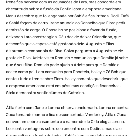
Irene fica nervosa com as acusações de Lara, mas concorda em
checar tudo sobre a fusão da Fontini com a empresa americana.
Manu descobre que foi enganada por Sabiá e fica irritada. Dodi, Fafá
e Sabiá fogem de carro. Irene anuncia ao Conselho que Flora pediu
demissão do cargo. O Conselho se posiciona a favor da fusão,
deixando Lara constrangida. Céu decide deixar Orlandinho, que
desconfia que a esposa está gostando dele. Augusto e Elias
disputam a companhia de Diva. Shiva pergunta a Augusto se ele
gosta de Diva. Arlete visita Romildo e comunica que Damião já sabe
que é seu filho. Romildo pede ajuda a Arlete para que Damião o
aceite como pai. Lara comunica para Donatela, Halley e Zé Bob que
contou tudo a Irene sobre Flora. Halley comenta que descobriu que
a empresa americana está em péssimas condições financeiras.
Stela demonstra sentir ciúmes de Catarina.
Átila flerta com Jane e Lorena observa enciumada. Lorena encontra
Juca tomando banho e fica desconcertada. Vanderley, Átila e Juca
conversam sobre casamento e o namorado de Cida elogia Lorena.
Leo conta vantagens sobre seu encontro com Dedina, mas ela o
desmoraliza na frente de todos. Sabiá simula um defeito no carro e