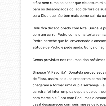
e fica sem rumo ao saber que ele assumirá a
para os desabrigados do lado de fora de sua 
para Didu que não tem mais como sair da c
Didu fica decepcionado com Rita. Gurgel é 
com um carro. Pedro come uma torta sem sab
Pedro percebe que foi envenenado e ameaça m
atitude de Pedro e pede ajuda. Gonçalo fla
Cenas previstas nos resumos dos próximos c
Sinopse “A Favorita”: Donatela perdeu seus 
de Flora, assim, as duas cresceram como irm
chegaram a formar uma dupla sertaneja: Faí
carreira foi interrompida depois que conhe
com Marcelo e Flora com Dodi, mas o casame
casal desapareceu com seis meses de idade,