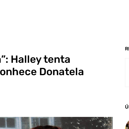
R
”: Halley tenta
conhece Donatela
Ú