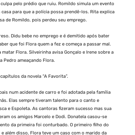
 culpa pelo prédio que ruiu. Romildo simula um evento
casa para que a polícia possa prendê-los. Rita explica
asa de Romildo, pois perdeu seu emprego.
preso. Didu bebe no emprego e é demitido após bater
er que foi Flora quem a fez e começa a passar mal.
atar Flora. Silveirinha avisa Gonçalo e Irene sobre a
gra Pedro ameaçando Flora.
apítulos da novela “A Favorita”.
pais num acidente de carro e foi adotada pela família
ãs. Elas sempre tiveram talento para o canto e
sca e Espoleta. As cantoras fizeram sucesso mas sua
ceram os amigos Marcelo e Dodi. Donatela casou-se
nto da primeira foi conturbado. O primeiro filho do
 e além disso, Flora teve um caso com o marido da