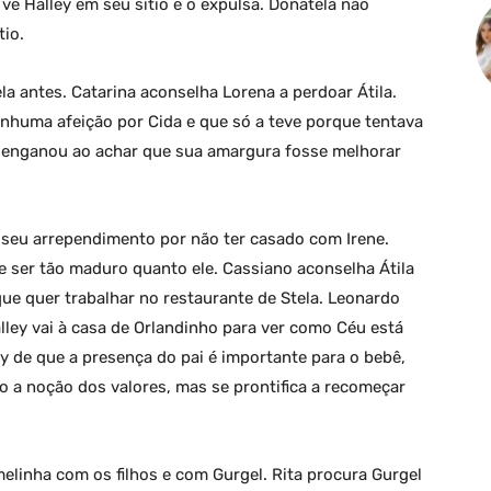
vê Halley em seu sítio e o expulsa. Donatela não
io.
la antes. Catarina aconselha Lorena a perdoar Átila.
enhuma afeição por Cida e que só a teve porque tentava
se enganou ao achar que sua amargura fosse melhorar
e seu arrependimento por não ter casado com Irene.
e ser tão maduro quanto ele. Cassiano aconselha Átila
que quer trabalhar no restaurante de Stela. Leonardo
lley vai à casa de Orlandinho para ver como Céu está
y de que a presença do pai é importante para o bebê,
do a noção dos valores, mas se prontifica a recomeçar
elinha com os filhos e com Gurgel. Rita procura Gurgel