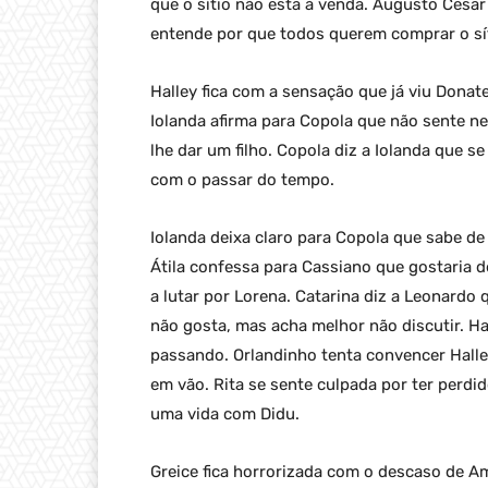
que o sítio não está à venda. Augusto César 
entende por que todos querem comprar o sít
Halley fica com a sensação que já viu Donate
Iolanda afirma para Copola que não sente n
lhe dar um filho. Copola diz a Iolanda que 
com o passar do tempo.
Iolanda deixa claro para Copola que sabe d
Átila confessa para Cassiano que gostaria d
a lutar por Lorena. Catarina diz a Leonardo 
não gosta, mas acha melhor não discutir. Ha
passando. Orlandinho tenta convencer Halle
em vão. Rita se sente culpada por ter perdi
uma vida com Didu.
Greice fica horrorizada com o descaso de Am