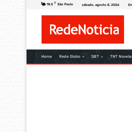
C
18.5
São Paulo
sábado, agosto 8, 2026
En
Home
Rede Globo
SBT
TNT Novela