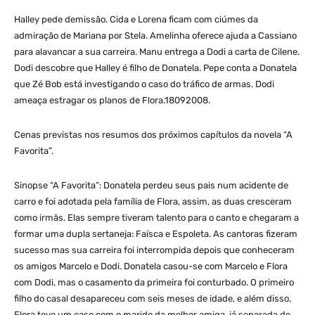
Halley pede demissão. Cida e Lorena ficam com ciúmes da
admiração de Mariana por Stela. Amelinha oferece ajuda a Cassiano
para alavancar a sua carreira. Manu entrega a Dodi a carta de Cilene.
Dodi descobre que Halley é filho de Donatela. Pepe conta a Donatela
que Zé Bob está investigando o caso do tráfico de armas. Dodi
ameaça estragar os planos de Flora.18092008.
Cenas previstas nos resumos dos próximos capítulos da novela “A
Favorita”.
Sinopse “A Favorita”: Donatela perdeu seus pais num acidente de
carro e foi adotada pela família de Flora, assim, as duas cresceram
como irmãs. Elas sempre tiveram talento para o canto e chegaram a
formar uma dupla sertaneja: Faísca e Espoleta. As cantoras fizeram
sucesso mas sua carreira foi interrompida depois que conheceram
os amigos Marcelo e Dodi. Donatela casou-se com Marcelo e Flora
com Dodi, mas o casamento da primeira foi conturbado. O primeiro
filho do casal desapareceu com seis meses de idade, e além disso,
Flora teve um caso com o marido da melhor amiga, já separada de