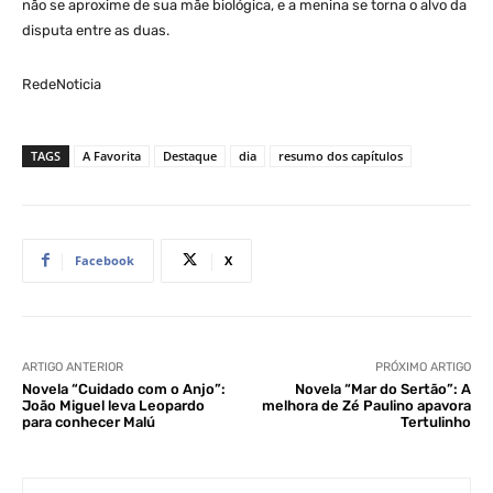
não se aproxime de sua mãe biológica, e a menina se torna o alvo da
disputa entre as duas.
RedeNoticia
TAGS
A Favorita
Destaque
dia
resumo dos capítulos
Facebook
X
ARTIGO ANTERIOR
PRÓXIMO ARTIGO
Novela “Cuidado com o Anjo”:
Novela “Mar do Sertão”: A
João Miguel leva Leopardo
melhora de Zé Paulino apavora
para conhecer Malú
Tertulinho