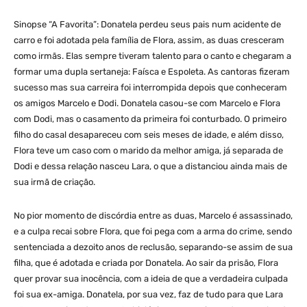
Sinopse “A Favorita”: Donatela perdeu seus pais num acidente de
carro e foi adotada pela família de Flora, assim, as duas cresceram
como irmãs. Elas sempre tiveram talento para o canto e chegaram a
formar uma dupla sertaneja: Faísca e Espoleta. As cantoras fizeram
sucesso mas sua carreira foi interrompida depois que conheceram
os amigos Marcelo e Dodi. Donatela casou-se com Marcelo e Flora
com Dodi, mas o casamento da primeira foi conturbado. O primeiro
filho do casal desapareceu com seis meses de idade, e além disso,
Flora teve um caso com o marido da melhor amiga, já separada de
Dodi e dessa relação nasceu Lara, o que a distanciou ainda mais de
sua irmã de criação.
No pior momento de discórdia entre as duas, Marcelo é assassinado,
e a culpa recai sobre Flora, que foi pega com a arma do crime, sendo
sentenciada a dezoito anos de reclusão, separando-se assim de sua
filha, que é adotada e criada por Donatela. Ao sair da prisão, Flora
quer provar sua inocência, com a ideia de que a verdadeira culpada
foi sua ex-amiga. Donatela, por sua vez, faz de tudo para que Lara