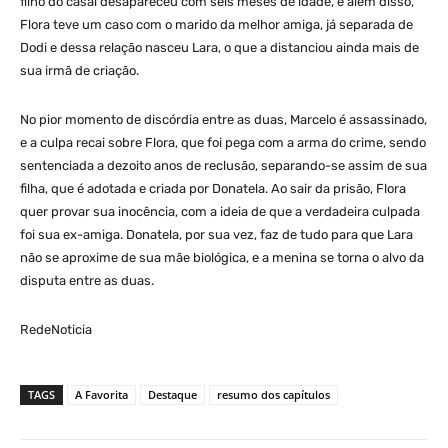
filho do casal desapareceu com seis meses de idade, e além disso,
Flora teve um caso com o marido da melhor amiga, já separada de
Dodi e dessa relação nasceu Lara, o que a distanciou ainda mais de
sua irmã de criação.
No pior momento de discórdia entre as duas, Marcelo é assassinado,
e a culpa recai sobre Flora, que foi pega com a arma do crime, sendo
sentenciada a dezoito anos de reclusão, separando-se assim de sua
filha, que é adotada e criada por Donatela. Ao sair da prisão, Flora
quer provar sua inocência, com a ideia de que a verdadeira culpada
foi sua ex-amiga. Donatela, por sua vez, faz de tudo para que Lara
não se aproxime de sua mãe biológica, e a menina se torna o alvo da
disputa entre as duas.
RedeNoticia
TAGS
A Favorita
Destaque
resumo dos capítulos