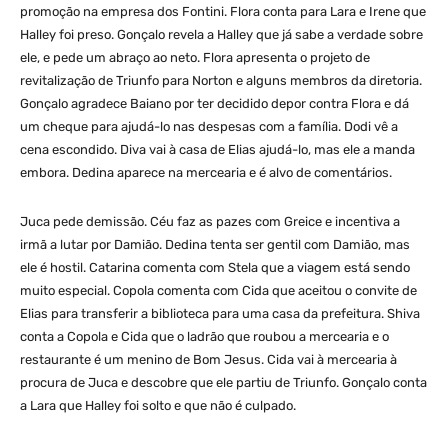
promoção na empresa dos Fontini. Flora conta para Lara e Irene que
Halley foi preso. Gonçalo revela a Halley que já sabe a verdade sobre
ele, e pede um abraço ao neto. Flora apresenta o projeto de
revitalização de Triunfo para Norton e alguns membros da diretoria.
Gonçalo agradece Baiano por ter decidido depor contra Flora e dá
um cheque para ajudá-lo nas despesas com a família. Dodi vê a
cena escondido. Diva vai à casa de Elias ajudá-lo, mas ele a manda
embora. Dedina aparece na mercearia e é alvo de comentários.
Juca pede demissão. Céu faz as pazes com Greice e incentiva a
irmã a lutar por Damião. Dedina tenta ser gentil com Damião, mas
ele é hostil. Catarina comenta com Stela que a viagem está sendo
muito especial. Copola comenta com Cida que aceitou o convite de
Elias para transferir a biblioteca para uma casa da prefeitura. Shiva
conta a Copola e Cida que o ladrão que roubou a mercearia e o
restaurante é um menino de Bom Jesus. Cida vai à mercearia à
procura de Juca e descobre que ele partiu de Triunfo. Gonçalo conta
a Lara que Halley foi solto e que não é culpado.