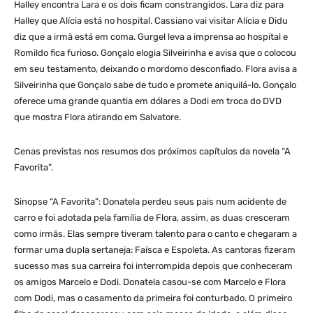
Halley encontra Lara e os dois ficam constrangidos. Lara diz para
Halley que Alícia está no hospital. Cassiano vai visitar Alícia e Didu
diz que a irmã está em coma. Gurgel leva a imprensa ao hospital e
Romildo fica furioso. Gonçalo elogia Silveirinha e avisa que o colocou
em seu testamento, deixando o mordomo desconfiado. Flora avisa a
Silveirinha que Gonçalo sabe de tudo e promete aniquilá-lo. Gonçalo
oferece uma grande quantia em dólares a Dodi em troca do DVD
que mostra Flora atirando em Salvatore.
Cenas previstas nos resumos dos próximos capítulos da novela “A
Favorita”.
Sinopse “A Favorita”: Donatela perdeu seus pais num acidente de
carro e foi adotada pela família de Flora, assim, as duas cresceram
como irmãs. Elas sempre tiveram talento para o canto e chegaram a
formar uma dupla sertaneja: Faísca e Espoleta. As cantoras fizeram
sucesso mas sua carreira foi interrompida depois que conheceram
os amigos Marcelo e Dodi. Donatela casou-se com Marcelo e Flora
com Dodi, mas o casamento da primeira foi conturbado. O primeiro