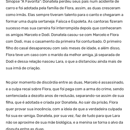
Sinopse “A Favorita”: Donatela perdeu seus pais num acidente de
carro e foi adotada pela família de Flora, assim, as duas cresceram
como irmãs. Elas sempre tiveram talento para o canto e chegaram a
formar uma dupla sertaneja: Faísca e Espoleta. As cantoras fizeram
sucesso mas sua carreira foi interrompida depois que conheceram
os amigos Marcelo e Dodi. Donatela casou-se com Marcelo e Flora
com Dodi, mas o casamento da primeira foi conturbado. O primeiro
filho do casal desapareceu com seis meses de idade, e além disso,
Flora teve um caso com o marido da melhor amiga, já separada de
Dodi e dessa relação nasceu Lara, o que a distanciou ainda mais de
sua irmã de criação.
No pior momento de discórdia entre as duas, Marcelo é assassinado,
e a culpa recai sobre Flora, que foi pega com a arma do crime, sendo
sentenciada a dezoito anos de reclusão, separando-se assim de sua
filha, que é adotada e criada por Donatela. Ao sair da prisão, Flora
quer provar sua inocência, com a ideia de que a verdadeira culpada
foi sua ex-amiga. Donatela, por sua vez, faz de tudo para que Lara
não se aproxime de sua mãe biológica, e a menina se torna o alvo da
disputa entre as duas.