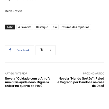
RedeNoticia
TAGS
A Favorita
Destaque
dia
resumo dos capítulos
Facebook
X
ARTIGO ANTERIOR
PRÓXIMO ARTIGO
Novela “Cuidado com o Anjo”:
Novela “Mar do Sertão”: Pajeú
Ana Júlia ajuda João Miguel a
é flagrado por Candoca na casa
entrar no quarto de Malú
de José