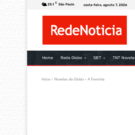
C
25.1
São Paulo
sexta-feira, agosto 7, 2026
Home
Rede Globo
SBT
TNT Novela
Início
Novelas da Globo
A Favorita