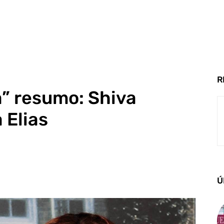
R
a” resumo: Shiva
 Elias
Ú