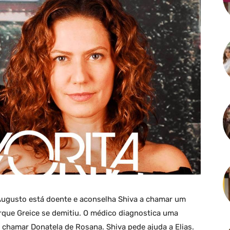
Augusto está doente e aconselha Shiva a chamar um
rque Greice se demitiu. O médico diagnostica uma
chamar Donatela de Rosana. Shiva pede ajuda a Elias.