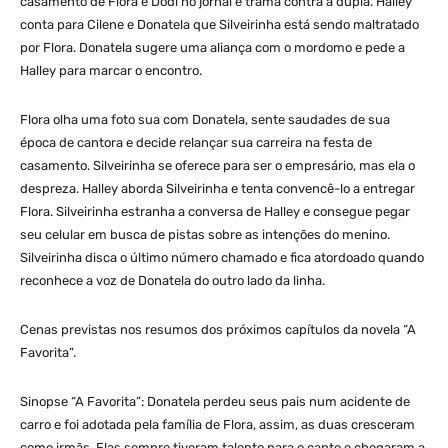
casamento de Flora e Dodi no jornal e trama contra a dupla. Halley
conta para Cilene e Donatela que Silveirinha está sendo maltratado
por Flora. Donatela sugere uma aliança com o mordomo e pede a
Halley para marcar o encontro.
Flora olha uma foto sua com Donatela, sente saudades de sua
época de cantora e decide relançar sua carreira na festa de
casamento. Silveirinha se oferece para ser o empresário, mas ela o
despreza. Halley aborda Silveirinha e tenta convencê-lo a entregar
Flora. Silveirinha estranha a conversa de Halley e consegue pegar
seu celular em busca de pistas sobre as intenções do menino.
Silveirinha disca o último número chamado e fica atordoado quando
reconhece a voz de Donatela do outro lado da linha.
Cenas previstas nos resumos dos próximos capítulos da novela “A
Favorita”.
Sinopse “A Favorita”: Donatela perdeu seus pais num acidente de
carro e foi adotada pela família de Flora, assim, as duas cresceram
como irmãs. Elas sempre tiveram talento para o canto e chegaram a