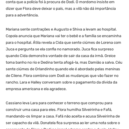
conta que a polícia foi à procura de Dodi. O mordomo insiste em
dizer que Flora deve deixar o país, mas a vilã não dá importância
para a advertência.
Mariana sente contrações e Augusto e Shiva a levam ao hospital.
Copola anuncia que Mariana vai ter o bebê e a família se encaminha
para o hospital. Átila revela a Cida que sente ciúmes de Lorena com
Juca e pergunta se ela confia no namorado. Juca fica surpreso
quando Cida demonstra vontade de sair da casa da irmã. Greice
toma banho no rio e Dedina tenta afogá-la, mas Damião a salva. Céu
sente ciúmes de Orlandinho quando ele é abordado pelas meninas
de Cilene. Flora combina com Dodi as mudanças que vão fazer no
rancho. Lara e Halley conversam sobre o pagamento da dívida da
empresa americana e ela agradece.
Cassiano leva Lara para conhecer o terreno que comprou para
construir uma casa para eles. Flora humilha Silveirinha e Fafá,
mandando-os limpar a casa. Fafá não aceita e acusa Silveirinha de
ser capacho da vilã. Donatela fica surpresa ao ler uma nota sobre o