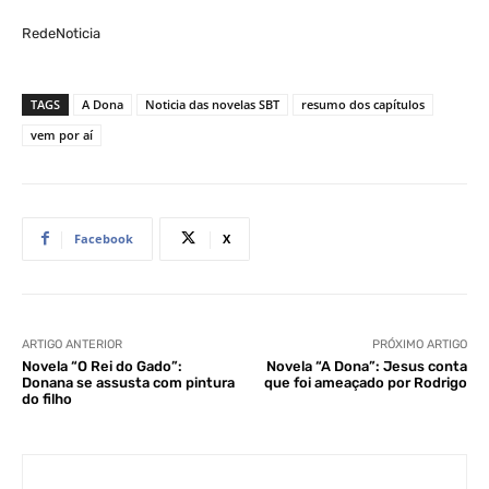
RedeNoticia
TAGS
A Dona
Noticia das novelas SBT
resumo dos capítulos
vem por aí
Facebook
X
ARTIGO ANTERIOR
PRÓXIMO ARTIGO
Novela “O Rei do Gado”:
Novela “A Dona”: Jesus conta
Donana se assusta com pintura
que foi ameaçado por Rodrigo
do filho